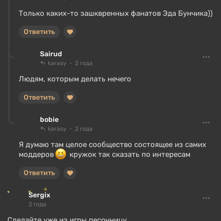
Только каких-то зашквренных фанатов Эда Бунчика))
Ответить
Sairud
karasy
2 года
Людям, которым делать нечего
Ответить
bobie
karasy
2 года
Я думаю там целое сообщество состоящее из самих
моддеров
кружок так сказать по интересам
Ответить
Sergix
2 года
Сделайте уже из игры песочницу.