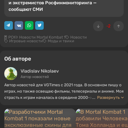
и экстремистов Росфинмониторинга —
сообщают СМИ
-2
PC
Новости Mortal Kombat 1
Новости
Игровые новости
Моды и твики
Об авторе
Vladislav Nikolaev
Автор новостей
Автор новостей для VGTimes с 2021 года. В основном пишу о
играх, но также освещаю фильмы, телесериалы и аниме. Моя
страсть к играм началась в середине 2000-х. Я в основном
...
Развернуть
играю на ПК, и особенно люблю RPG и шутеры. Некоторые из
моих любимых игр всех времен включают Fallout, Borderlands
и The Witcher.