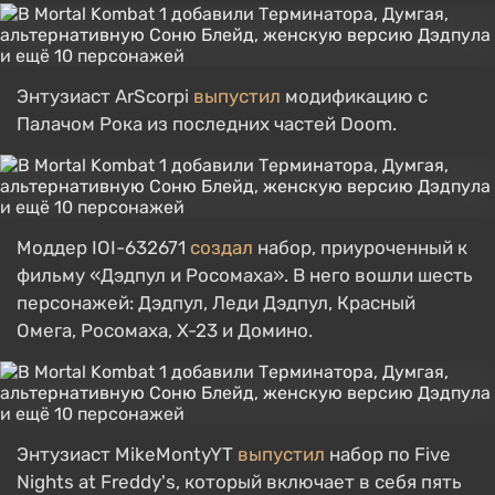
Энтузиаст ArScorpi
выпустил
модификацию с
Палачом Рока из последних частей Doom.
Моддер IOI-632671
создал
набор, приуроченный к
фильму «Дэдпул и Росомаха». В него вошли шесть
персонажей: Дэдпул, Леди Дэдпул, Красный
Омега, Росомаха, X-23 и Домино.
Энтузиаст MikeMontyYT
выпустил
набор по Five
Nights at Freddy's, который включает в себя пять