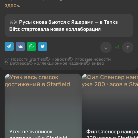
здесь
.
⚔⚔ Русы снова бьются с Ящерами — в Tanks
Blitz стартовала новая коллаборация
+1
Новости Starfield
Новости
Игровые новости
Bethesda
коллекционное издание
видео
Утек весь список
Фил Спенсер наигр