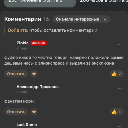
достижений в Starfield
200 часов в Starfiel
Комментарии
16
Войдите
, чтобы оставлять комментарии
Pinkie
Забанен
2 года
фуфло какое то честно говоря. наверно положили самые
дешевые часы с алиэкспреса и выдали за эксклюзив
Ответить
2
Александр Прозоров
2 года
фанатам норм
Ответить
1
Last Game