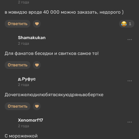
2 года
в мэвидэо вроде 40 000 можно заказать, недорого )
Ответить
1
Shamakukan
2 года
Для фанатов беседки и свитков самое то!
Ответить
д.Руфус
2 года
Дочегожелюдилюбятвсякуюдряньвобертке
Ответить
Xenomorf17
2 года
С мороженкой