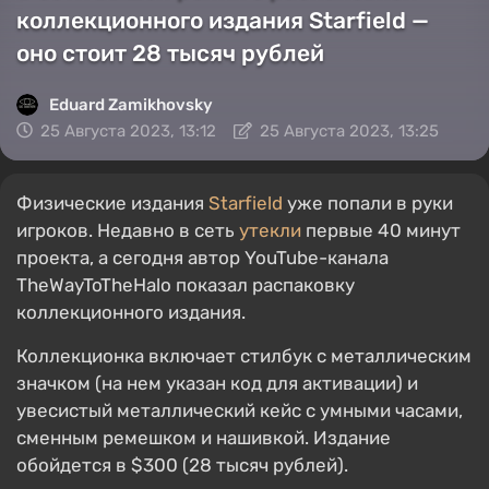
коллекционного издания Starfield —
оно стоит 28 тысяч рублей
Eduard Zamikhovsky
25 Августа 2023, 13:12
25 Августа 2023, 13:25
Физические издания
Starfield
уже попали в руки
игроков. Недавно в сеть
утекли
первые 40 минут
проекта, а сегодня автор YouTube-канала
TheWayToTheHalo показал распаковку
коллекционного издания.
Коллекционка включает стилбук с металлическим
значком (на нем указан код для активации) и
увесистый металлический кейс с умными часами,
сменным ремешком и нашивкой. Издание
обойдется в $300 (28 тысяч рублей).