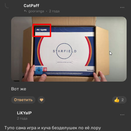
CatPaff
gooranga
2 года
Вот же
Ответить
2
LiKYalP
2 года
Тупо сама игра и куча безделушек по её лору