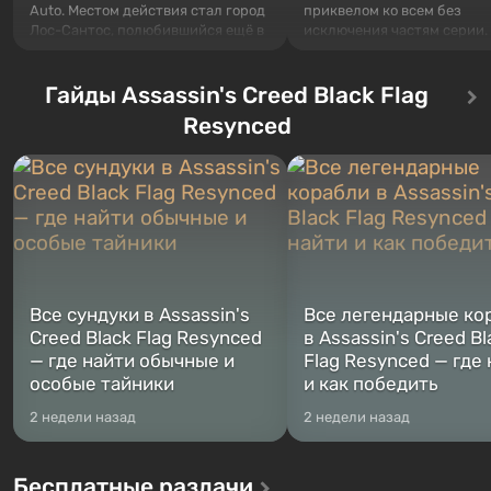
Auto. Местом действия стал город
приквелом ко всем без
Лос-Сантос, полюбившийся ещё в
исключения частям серии.
Grand Theft Auto: San Andreas .
События начинаются с Уб
Впервые игра расскажет историю
76, первого среди построе
сразу трех персонажей: Майкла,
Гайды Assassin's Creed Black Flag
Оно же, по задумке специа
Тревора и Франклина, между
Vault-Tec, должно открыть
Resynced
которыми вы сможете
первым после того, как на
переключаться в любое время.
Америку упадут ядерные б
Жанр и...
Место действия Fallout...
Все сундуки в Assassin's
Все легендарные ко
Creed Black Flag Resynced
в Assassin's Creed Bl
— где найти обычные и
Flag Resynced — где
особые тайники
и как победить
2 недели назад
2 недели назад
Бесплатные раздачи