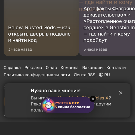
Артефакты «Багрян
доказательство» и
«Растопленное очаг
Below, Rusted Gods — как
сердце» в Genshin I
открыть дверь в подвале
— где найти и кому
и найти код
подойдут
3 часа назад
3 часа назад
Справка
Реклама
О нас
Команда
Вакансии
Контакты
Политика конфиденциальности
Лента RSS
RU
© 2011 - 2026 VGTimes
Нужно ваше мнение!
Вы играли в
Xenoblade Chronicles X
?
×
Полная версия
РУЛЕТКА ИГР
Рекомендуете ли вы эту игру другим
3
спина бесплатно
пользователям?
Push-уведомления о новостях:
выключены
Включить