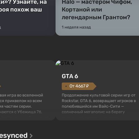
и»? Узнайте, на
Halo — мастером Чифом,
ероя похож ваш
Кортаной или
легендарным Грантом?
д
1 неделя назад
GTA 6
От 4667 ₽
овая игра во вселенной
Продолжение культовой серии игр от
тся приквелом ко всем
Rockstar, GTA 6, возвращает игроков в
я частям серии.
полюбившийся им Вайс-Сити —
наются с Убежища 76,
солнечный мегаполис на берегу
 построенных. Оно же, по
океана, где разворачивается
алистов Vault-Tec,
настоящий боевик в духе лучших
ься первым после того,
фильмов про мафию. В центре
Resynced
у упадут ядерные бомбы.
внимания Люсия и Джейсон — пара