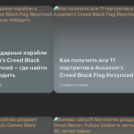
 Fallout...
преступников, попавшая в серьезные
неприятности. И...
ндарные корабли
n's Creed Black
Как получить все 11
nced — где найти
портретов в Assassin's
бедить
Creed Black Flag Resynced
д
2 недели назад