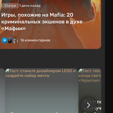
Статьи
1 день назад
Игры, похожие на Mafia: 20
криминальных экшенов в духе
«Мафии»
16 комментариев
Тест: постр
на случай к