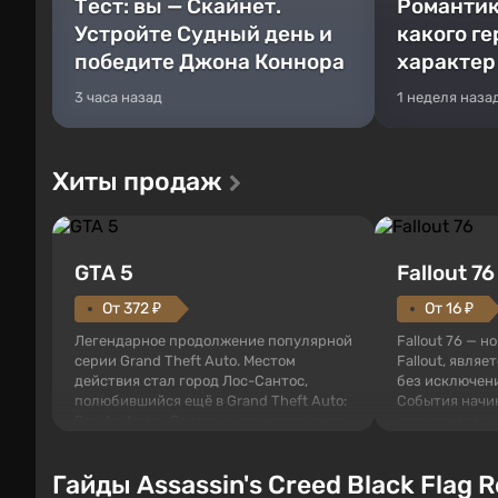
Тест: вы — Скайнет.
Романтик
Устройте Судный день и
какого г
победите Джона Коннора
характер
3 часа назад
1 неделя наза
Хиты продаж
GTA 5
Fallout 76
От 372 ₽
От 16 ₽
Легендарное продолжение популярной
Fallout 76 — н
серии Grand Theft Auto. Местом
Fallout, являе
действия стал город Лос-Сантос,
без исключени
полюбившийся ещё в Grand Theft Auto:
События начи
San Andreas . Впервые игра расскажет
первого среди
историю сразу трех персонажей:
задумке специ
Майкла, Тревора и Франклина, между
должно открыт
Гайды Assassin's Creed Black Flag 
которыми вы сможете переключаться в
как на Америк