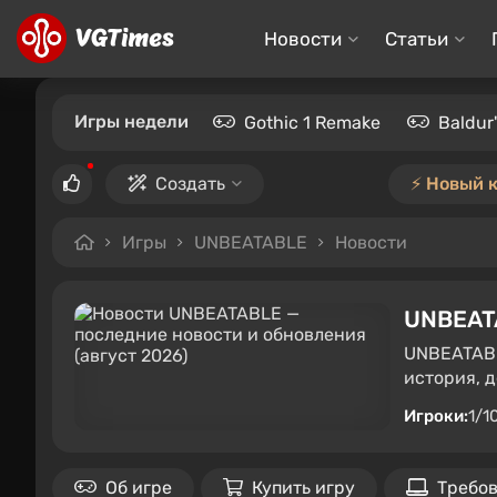
Новости
Статьи
Игры недели
Gothic 1 Remake
Baldur
Создать
⚡️ Новый 
Игры
UNBEATABLE
Новости
UNBEAT
UNBEATABL
история, 
Игроки:
1/1
Об игре
Купить игру
Требо