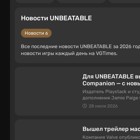
Новости UNBEATABLE
Новости
6
Все последние новости UNBEATABLE за 2026 год:
новости игры каждый день на VGTimes.
Для UNBEATABLE вы
Companion — с нов
Издатель Playstack и с
дополнения Jamie Paige
UNBEATABLE. DLC уже до
28 июля 2026
Вышел трейлер ма
Компания Valve опублик