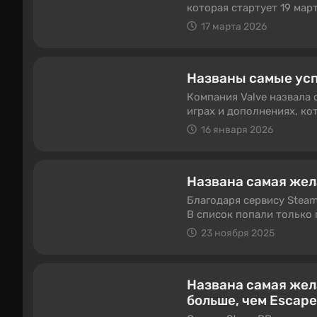
которая стартует 19 мар
игр и дополнений.
17 марта 2026
Названы самые усп
Компания Valve назвала 
играх и дополнениях, к
16 января 2026
Названа самая жел
Благодаря сервису Stea
В список попали только 
23 ноября 2025
Названа самая жел
больше, чем Escape