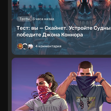
Тесты
3 часа назад
Тест: вы — Скайнет. Устройте Судны
победите Джона Коннора
4 комментария