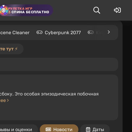
РУЛЕТКА ИГР
3
СПИНА БЕСПЛАТНО
Scene Cleaner
Cyberpunk 2077
Kingdom Come: 
е тут ⚡️
оку. Это особая эпизодическая побочная
нее
зывы и оценки
Новости
Даты