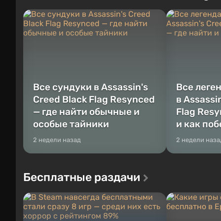
любое время. Жанр и...
Место действия
Все сундуки в Assassin's
Все леге
Creed Black Flag Resynced
в Assassi
— где найти обычные и
Flag Resy
особые тайники
и как по
2 недели назад
2 недели наза
Бесплатные раздачи