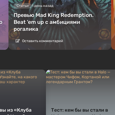
Статьи
1 день назад
Превью Mad King Redemption.
о
Beat 'em up с амбициями
рогалика
Оставить комментарий
 вы из «Клуба
Тест: кем бы вы стали в