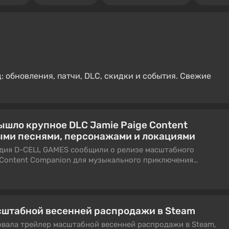
 обновления, патчи, DLC, скидки и события. Свежие
шло крупное DLC Jamie Paige Content
ыми песнями, персонажами и локациями
тудия D-CELL GAMES сообщили о релизе масштабного
 Content Companion для музыкального приключения
ступно в Steam.
сштабной весенней распродажи в Steam
овала трейлер масштабной весенней распродажи в Steam,