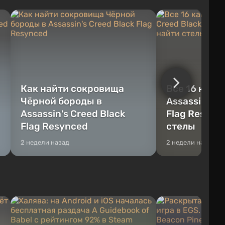
также строить здания и механизмы.
которые готовы на
Игроку дана по...
нарушите правила 
Как найти сокровища
Все 16 камн
Чёрной бороды в
Assassin's C
Assassin's Creed Black
Flag Resync
Flag Resynced
стелы
2 недели назад
2 недели назад