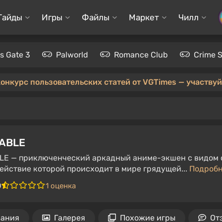
Гайды
Игры
Файлы
Маркет
Чилл
's Gate 3
Palworld
Romance Club
Crime 
конкурс пользовательских статей от VGTimes — участвуйт
ABLE
E — приключенческий аркадный аниме-экшен с видом сб
действие которой происходит в мире грядущей...
Подроб
0
1 оценка
вания
Галерея
Похожие игры
От