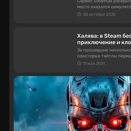
Сервис SteamDB раскрыл
месте оказался симулят
Quarantine Zone: The Last
30 октября 2025
Халява: в Steam бе
приключение и кло
За прошедшие несколько
некоторые тайтлы переш
поиграть в 3 игры — сре
11 мая 2021
аниме-рисовкой и клон Co