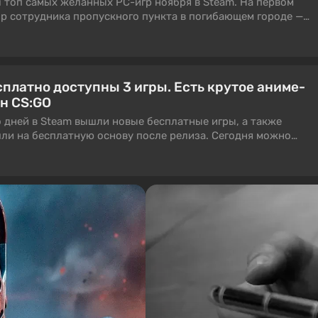
 топ самых желанных PC-игр ноября в Steam. На первом
ор сотрудника пропускного пункта в погибающем городе —
 Check.
сплатно доступны 3 игры. Есть крутое аниме-
н CS:GO
 дней в Steam вышли новые бесплатные игры, а также
ли на бесплатную основу после релиза. Сегодня можно
ди них есть аркадное ритм-приключение со стильной
unter-Strike: Global Offensive с массивными картами.