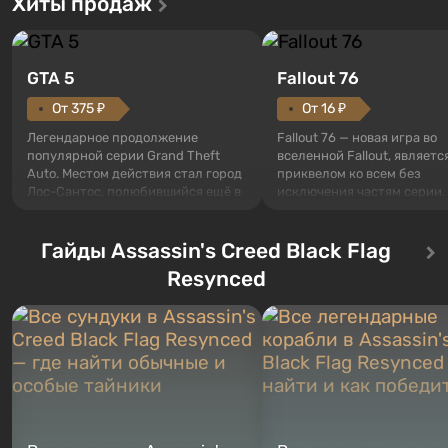
Хиты продаж
GTA 5
Fallout 76
От 375 ₽
От 16 ₽
Легендарное продолжение
Fallout 76 — новая игра во
популярной серии Grand Theft
вселенной Fallout, являетс
Auto. Местом действия стал город
приквелом ко всем без
Лос-Сантос, полюбившийся ещё в
исключения частям серии.
Grand Theft Auto: San Andreas .
События начинаются с Уб
Впервые игра расскажет историю
76, первого среди построе
сразу трех персонажей: Майкла,
Гайды Assassin's Creed Black Flag
Оно же, по задумке специа
Тревора и Франклина, между
Vault-Tec, должно открыть
Resynced
которыми вы сможете
первым после того, как на
переключаться в любое время.
Америку упадут ядерные б
Жанр и...
Место действия Fallout...