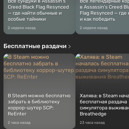
Все сундуки в Assassin's
Все легендарные ко
Creed Black Flag Resynced
в Assassin's Creed Bl
— где найти обычные и
Flag Resynced — где
особые тайники
и как победить
2 недели назад
2 недели назад
Бесплатные раздачи
В Steam можно бесплатно
Халява: в Steam нач
забрать в библиотеку
бесплатная раздача
хоррор-шутер SCP:
симулятора выжива
ReEnter
Breathedge
2 часа назад
23 часа назад