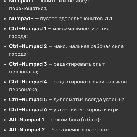
Numpad +
— юниты ИИ не могут
перемещаться;
Numpad -
— пустое здоровье юнитов ИИ;
Ctrl+Numpad 1
— максимальное счастье
города;
Ctrl+Numpad 2
— максимальная рабочая сила
города;
Ctrl+Numpad 3
— редактировать опыт
персонажа;
Ctrl+Numpad 4
— редактировать очки навыков
персонажа;
Ctrl+Numpad 5
— дипломатия всегда успешна;
Ctrl+Numpad 6
— установить скорость игры;
Alt+Numpad 1
— режим бога (в бою);
Alt+Numpad 2
— бесконечные патроны;