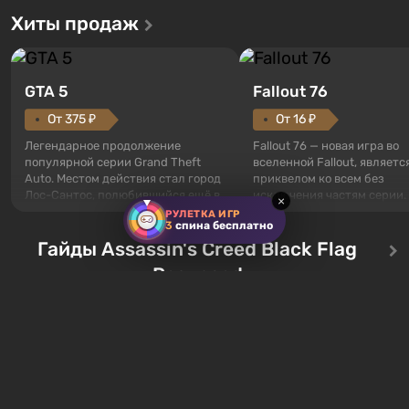
Хиты продаж
GTA 5
Fallout 76
От 375 ₽
От 16 ₽
Легендарное продолжение
Fallout 76 — новая игра во
популярной серии Grand Theft
вселенной Fallout, являетс
Auto. Местом действия стал город
приквелом ко всем без
Лос-Сантос, полюбившийся ещё в
исключения частям серии.
×
Grand Theft Auto: San Andreas .
События начинаются с Уб
РУЛЕТКА ИГР
3
спина бесплатно
Впервые игра расскажет историю
76, первого среди построе
сразу трех персонажей: Майкла,
Гайды Assassin's Creed Black Flag
Оно же, по задумке специа
Тревора и Франклина, между
Vault-Tec, должно открыть
Resynced
которыми вы сможете
первым после того, как на
переключаться в любое время.
Америку упадут ядерные б
Жанр и...
Место действия Fallout...