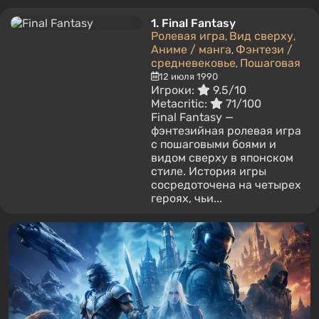
1.
Final Fantasy
Ролевая игра
Вид сверху
,
,
Аниме / манга
Фэнтези /
,
средневековье
Пошаговая
,
12 июля 1990
Игроки:
9.5/10
Metacritic:
71/100
Final Fantasy —
фэнтезийная ролевая игра
с пошаговыми боями и
видом сверху в японском
стиле. История игры
сосредоточена на четырех
героях, чьи...