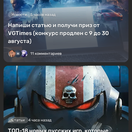
Новости
5 часов назад
Напиши статью и получи приз от
VGTimes (конкурс продлен с 9 до 30
августа)
11 комментариев
Статьи
4 часа назад
ТОП-18 новых русских игр, которые