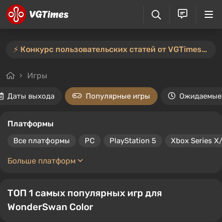
⚡️ Конкурс пользовательских статей от VGTimes продлён — участвуйте тут ⚡️
Игры
Даты выхода
Популярные игры
Ожидаемые
Платформы
Все платформы
PC
PlayStation 5
Xbox Series X
Больше платформ
ТОП 1 самых популярных игр для
WonderSwan Color