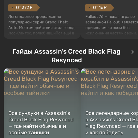
От 372 ₽
От 16 ₽
Легендарное продолжение
Fallout 76 — новая игра во
популярной серии Grand Theft
вселенной Fallout, являетс
Auto. Местом действия стал город
приквелом ко всем без
Лос-Сантос, полюбившийся ещё в
исключения частям серии.
Grand Theft Auto: San Andreas .
События начинаются с Уб
Впервые игра расскажет историю
76, первого среди построе
сразу трех персонажей: Майкла,
Гайды Assassin's Creed Black Flag
Оно же, по задумке специа
Тревора и Франклина, между
Vault-Tec, должно открыть
Resynced
которыми вы сможете
первым после того, как на
переключаться в любое время.
Америку упадут ядерные б
Жанр и...
Место действия Fallout...
Все сундуки в Assassin's
Все легендарные ко
Creed Black Flag Resynced
в Assassin's Creed Bl
— где найти обычные и
Flag Resynced — где
особые тайники
и как победить