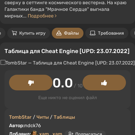
сверху в сеттинге космического вестерна. На краю
Галактики банда "Мрачное Сердце" выгнала
мирных...
Подробнее
е
Купить игру
Файлы
Требования
Таблица для Cheat Engine [UPD: 23.07.2022]
0.0
/ 10
Еще никто не оценил файл
TombStar
/
Читы
/
Таблицы
Автор:
ndck76
Добавил:
xam_xam
Подписаться