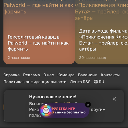
Дата выхода фильма
Гексолитовый кварц в
«Приключения Клиф
Palworld — где найти и как
Бута» — трейлер, сю
фармить
актёры
2 часа назад
20 часов назад
Справка
Реклама
О нас
Команда
Вакансии
Контакты
Политика конфиденциальности
Лента RSS
RU
© 2011 - 2026 VGTimes
Нужно ваше мнение!
Вы играли в
TombStar
?
×
Полная версия
РУЛЕТКА ИГР
Рекомендуете ли вы эту игру другим
3
спина бесплатно
пользователям?
Push-уведомления о новостях:
выключены
Включить