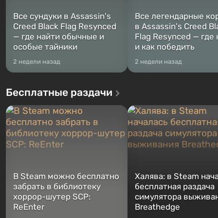
Все сундуки в Assassin's
Все легендарные ко
Creed Black Flag Resynced
в Assassin's Creed Bl
— где найти обычные и
Flag Resynced — где
особые тайники
и как победить
2 недели назад
2 недели назад
Бесплатные раздачи
В Steam можно бесплатно
Халява: в Steam нач
забрать в библиотеку
бесплатная раздача
хоррор-шутер SCP:
симулятора выжива
ReEnter
Breathedge