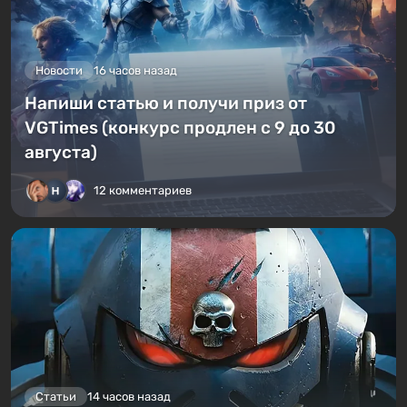
Новости
16 часов назад
Напиши статью и получи приз от
VGTimes (конкурс продлен с 9 до 30
августа)
12 комментариев
Статьи
14 часов назад