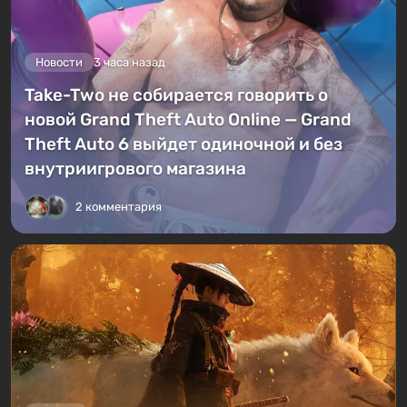
Новости
3 часа назад
Take-Two не собирается говорить о
новой Grand Theft Auto Online — Grand
Theft Auto 6 выйдет одиночной и без
внутриигрового магазина
2 комментария