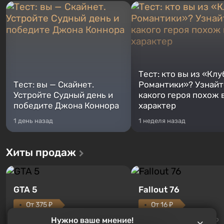
Тест: кто вы из «Клу
Тест: вы — Скайнет.
Романтики»? Узнайте
Устройте Судный день и
какого героя похож 
победите Джона Коннора
характер
1 день назад
1 неделя назад
Хиты продаж
GTA 5
Fallout 76
От 375 ₽
От 16 ₽
Нужно ваше мнение!
Легендарное продолжение
Fallout 76 — новая игра во