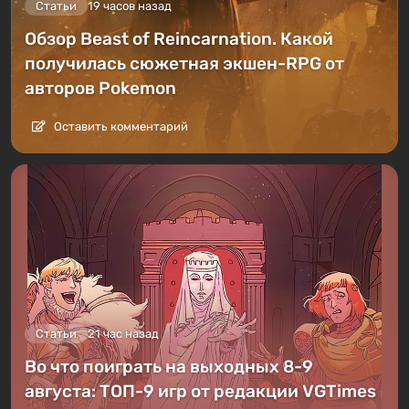
Статьи
19 часов назад
Обзор Beast of Reincarnation. Какой
получилась сюжетная экшен-RPG от
авторов Pokemon
Оставить комментарий
Статьи
21 час назад
Во что поиграть на выходных 8-9
августа: ТОП-9 игр от редакции VGTimes