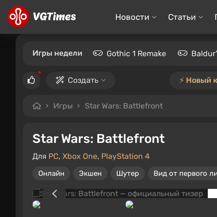
Новости
Статьи
Игры недели
Gothic 1 Remake
Baldur
Создать
⚡️ Новый 
Игры
Star Wars: Battlefront
Star Wars: Battlefront
Для
PC
,
Xbox One
,
PlayStation 4
Онлайн
Экшен
Шутер
Вид от первого л