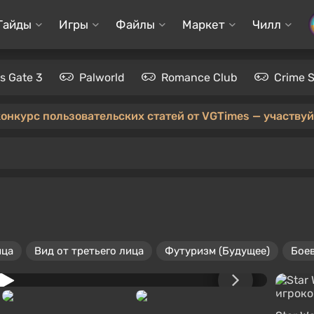
Гайды
Игры
Файлы
Маркет
Чилл
's Gate 3
Palworld
Romance Club
Crime 
конкурс пользовательских статей от VGTimes — участвуйт
ица
Вид от третьего лица
Футуризм (Будущее)
Бое