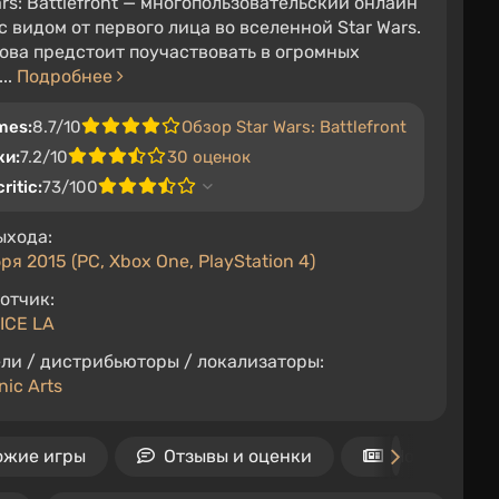
ars: Battlefront — многопользовательский онлайн
с видом от первого лица во вселенной Star Wars.
ова предстоит поучаствовать в огромных
..
Подробнее
mes:
8.7/10
Обзор Star Wars: Battlefront
ки:
7.2/10
30 оценок
ritic:
73/100
ыхода:
ря 2015 (PC, Xbox One, PlayStation 4)
отчик:
ICE LA
ли / дистрибьюторы / локализаторы:
nic Arts
ожие игры
Отзывы и оценки
Новости