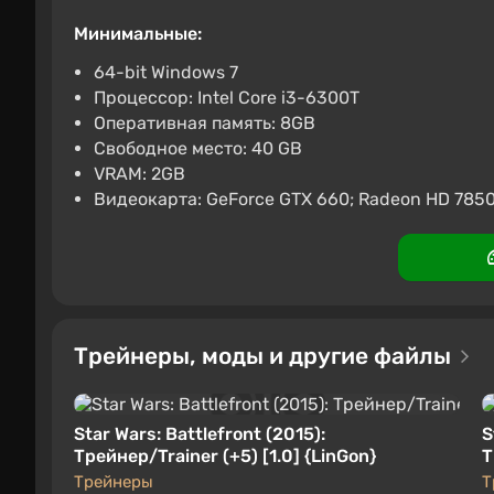
558 ₽
-15% по п
Минимальные:
Keysforgamers
Boosted
4.3
64-bit Windows 7
Процессор: Intel Core i3-6300T
Star Wars Battlefront (PC) 
Оперативная память: 8GB
676 ₽
-15% по п
Свободное место: 40 GB
VRAM: 2GB
PC
Keysforgamers
Boosted
4
Видеокарта: GeForce GTX 660; Radeon HD 785
Трейнеры, моды и другие файлы
Star Wars: Battlefront (2015):
S
Трейнер/Trainer (+5) [1.0] {LinGon}
Т
2
Трейнеры
Т