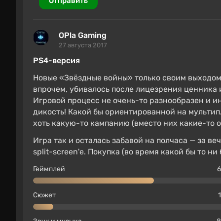
Отправить
OPla Gaming
27 августа 2017
PS4-версия
Новые «Звёздные войны» только своим выходом 
впрочем, убивалось после лицезрения ценника 
Игровой процесс не очень-то разнообразен и и
дикость! Какой бы ориентированной на мультипл
хоть какую-то кампанию (вместо них какие-то о
Игра так и осталась забавой на полчаса — за 
split-screen'е. Покупка (во время какой бы то 
Геймплей
6
Сюжет
1