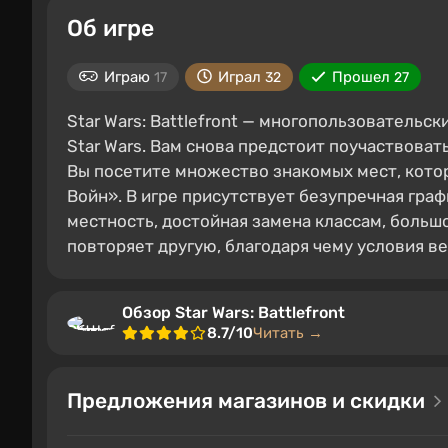
Об игре
Играю
Играл
Прошел
17
32
27
Star Wars: Battlefront — многопользовательс
Star Wars. Вам снова предстоит поучаствова
Вы посетите множество знакомых мест, кото
Войн». В игре присутствует безупречная гр
местность, достойная замена классам, больш
повторяет другую, благодаря чему условия в
Обзор Star Wars: Battlefront
8.7/10
Читать →
Предложения магазинов и скидки