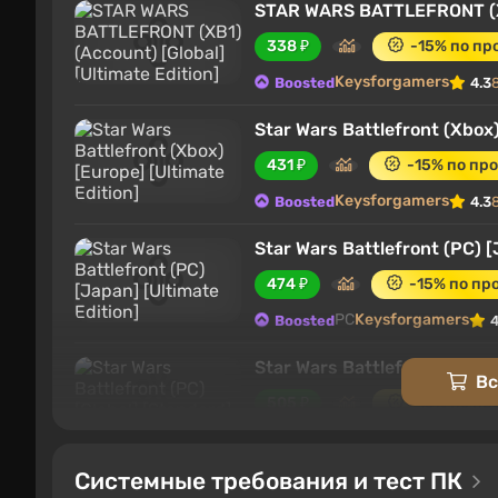
STAR WARS BATTLEFRONT (XB1
338 ₽
-15% по п
Keysforgamers
Boosted
4.3
Star Wars Battlefront (Xbox)
431 ₽
-15% по пр
Keysforgamers
Boosted
4.3
Star Wars Battlefront (PC) [
474 ₽
-15% по п
PC
Keysforgamers
Boosted
4
Star Wars Battlefront (PC) [
Вс
505 ₽
-15% по п
PC
Keysforgamers
Boosted
4
Системные требования и тест ПК
Star Wars Battlefront (Xbox)