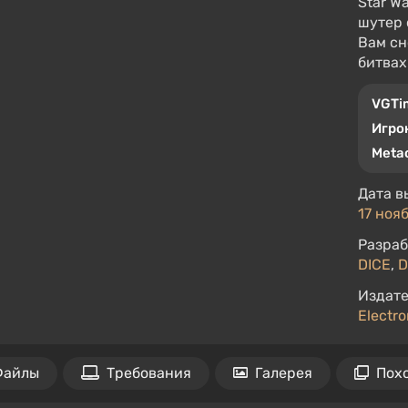
Star W
шутер 
Вам сн
битвах.
VGTi
Игро
Metac
Дата в
17 нояб
Разраб
DICE
,
D
Издате
Electro
Файлы
Требования
Галерея
Пох