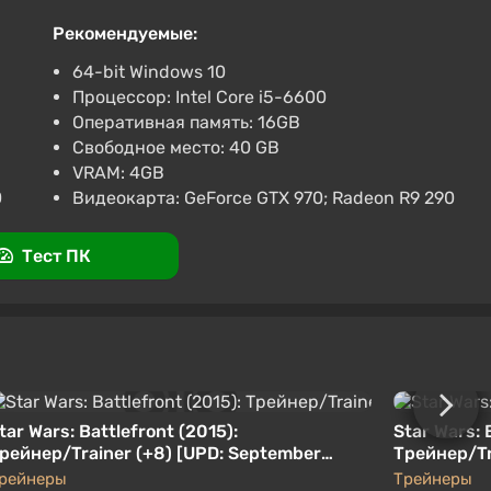
ромокоду SUMMER
Рекомендуемые:
855 отзывов
Промокоды
Поддержка на VGTimes
64-bit Windows 10
Процессор: Intel Core i5-6600
[RU/CIS] [Standard]
Оперативная память: 16GB
ромокоду SUMMER
Свободное место: 40 GB
VRAM: 4GB
.3
855 отзывов
Промокоды
Поддержка на VGTimes
0
Видеокарта: GeForce GTX 970; Radeon R9 290
Тест ПК
tar Wars: Battlefront (2015):
Star Wars: 
рейнер/Trainer (+8) [UPD: September
Трейнер/Tra
017] {LinGon}
{MrAntiFun
рейнеры
Трейнеры