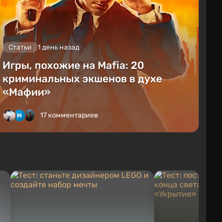
Статьи
1 день назад
Игры, похожие на Mafia: 20
криминальных экшенов в духе
«Мафии»
17 комментариев