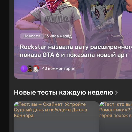
Новости
23 часа назад
Rockstar назвала дату расширенног
показа GTA 6 и показала новый арт
43 комментария
Новые тесты каждую неделю