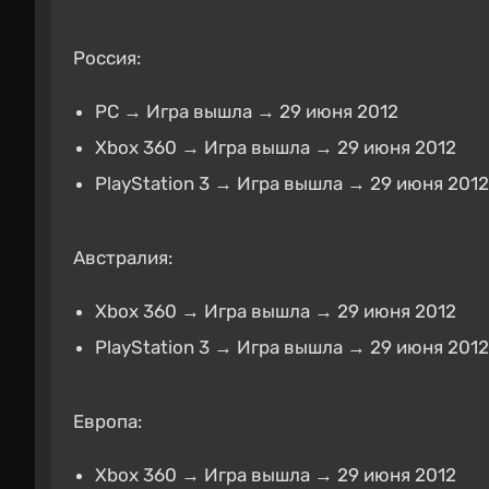
Россия:
PC → Игра вышла → 29 июня 2012
Xbox 360 → Игра вышла → 29 июня 2012
PlayStation 3 → Игра вышла → 29 июня 2012
Австралия:
Xbox 360 → Игра вышла → 29 июня 2012
PlayStation 3 → Игра вышла → 29 июня 2012
Европа:
Xbox 360 → Игра вышла → 29 июня 2012