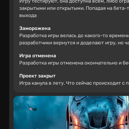
Игру тестируют, она доступна всем, либо ог
закрытыми или открытыми. Попадая на бета-те
выхода
Заморожена
Разработка игры велась до какого-то времен
разработчики вернутся и доделают игру, но 
Игра отменена
Разработка игры отменена окончательно и бе
Проект закрыт
Игра канула в лету. Что сейчас происходит с 