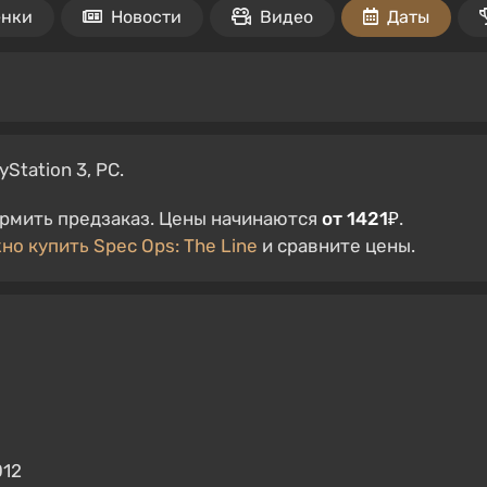
енки
Новости
Видео
Даты
Station 3, PC.
ормить предзаказ. Цены начинаются
от 1421₽
.
но купить Spec Ops: The Line
и сравните цены.
012