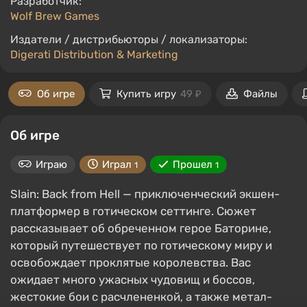
Разработчик:
Wolf Brew Games
Издатели / дистрибьюторы / локализаторы:
Digerati Distribution & Marketing
Об игре
Купить игру
49 ₽
Файлы
Об игре
Играю
Играл
Прошел
1
1
Slain: Back from Hell — приключенческий экшен-
платформер в готическом сеттинге. Сюжет
рассказывает об обреченном герое Баторине,
который путешествует по готическому миру и
освобождает проклятые королевства. Вас
ожидает много ужасных чудовищ и боссов,
жестокие бои с расчлененкой, а также метал-