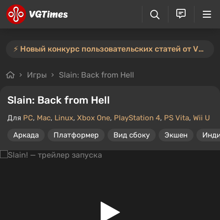
⚡️ Новый конкурс пользовательских статей от VGTimes — участвуйте тут ⚡️
Игры
Slain: Back from Hell
Slain: Back from Hell
Для
PC
,
Mac
,
Linux
,
Xbox One
,
PlayStation 4
,
PS Vita
,
Wii U
Аркада
Платформер
Вид сбоку
Экшен
Инд