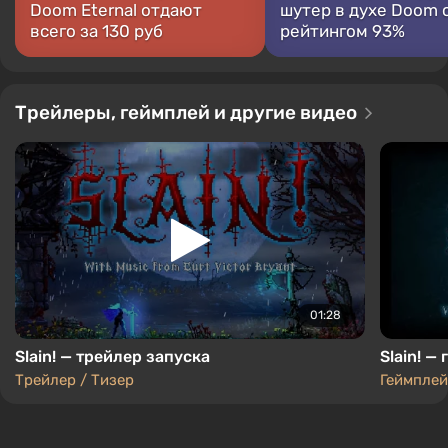
Doom Eternal отдают
шутер в духе Doom 
всего за 130 руб
рейтингом 93%
Трейлеры, геймплей и другие видео
01:28
Slain! — трейлер запуска
Slain! —
Трейлер / Тизер
Геймплей