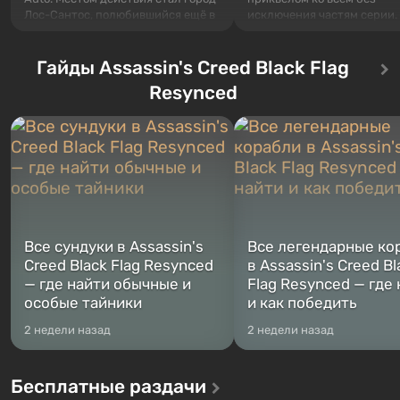
Лос-Сантос, полюбившийся ещё в
исключения частям серии.
Grand Theft Auto: San Andreas .
События начинаются с Уб
Впервые игра расскажет историю
76, первого среди построе
сразу трех персонажей: Майкла,
Гайды Assassin's Creed Black Flag
Оно же, по задумке специа
Тревора и Франклина, между
Vault-Tec, должно открыть
Resynced
которыми вы сможете
первым после того, как на
переключаться в любое время.
Америку упадут ядерные б
Жанр и...
Место действия Fallout...
Все сундуки в Assassin's
Все легендарные ко
Creed Black Flag Resynced
в Assassin's Creed Bl
— где найти обычные и
Flag Resynced — где
особые тайники
и как победить
2 недели назад
2 недели назад
Бесплатные раздачи