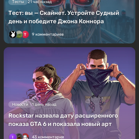
Тесты
21 час назад
Тест: вы — Скайнет. Устройте Судный
день и победите Джона Коннора
9 комментариев
Новости
1 день назад
Rockstar назвала дату расширенного
показа GTA 6 и показала новый арт
43 комментария