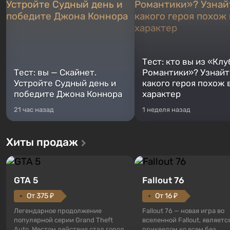
Тест: кто вы из «Клу
Тест: вы — Скайнет.
Романтики»? Узнайте
Устройте Судный день и
какого героя похож 
победите Джона Коннора
характер
21 час назад
1 неделя назад
Хиты продаж
GTA 5
Fallout 76
От 375 ₽
От 16 ₽
Легендарное продолжение
Fallout 76 — новая игра во
популярной серии Grand Theft
вселенной Fallout, являетс
Auto. Местом действия стал город
приквелом ко всем без