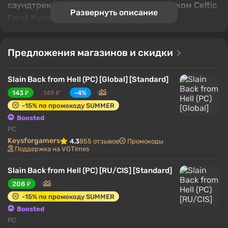
саундтрек, записанный бывшим участником Celtic
Развернуть описание
Frost Куртом Виктором Брайантом.
Предложения магазинов и скидки
Slain Back from Hell (PC) [Global] [Standard]
143 ₽
149 ₽
-4%
-15% по промокоду SUMMER
Boosted
PC
Keysforgamers
4.3
855 отзывов
Промокоды
Поддержка на VGTimes
Slain Back from Hell (PC) [RU/CIS] [Standard]
208 ₽
-15% по промокоду SUMMER
Boosted
PC