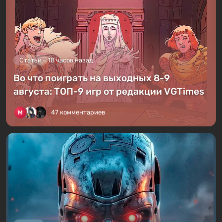
Статьи
18 часов назад
Во что поиграть на выходных 8-9
августа: ТОП-9 игр от редакции VGTimes
47 комментариев