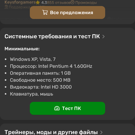
Keysforgamers
4.3
855 отзывов
Промокоды
Поддержка на VGTimes
Все предложения
Slain: Back from Hell (PS4) (Account)
[Global] [Standard]
970 ₽
Системные требования и тест ПК
-15% по промокоду SUMMER
Минимальные:
Boosted
PlayStation 4
Windows XP, Vista, 7
Keysforgamers
4.3
855 отзывов
Промокоды
Процессор: Intel Pentium 4 1.60GHz
Поддержка на VGTimes
Оперативная память: 1 GB
Свободное место: 500 MB
Slain: Back from Hell (Nintendo Switch)
(Account) [Global] [Standard]
Видеокарта: Intel HD 3000
Клавиатура, мышь
1859 ₽
-15% по промокоду SUMMER
Тест ПК
Boosted
Nintendo Switch
Keysforgamers
4.3
855 отзывов
Промокоды
Поддержка на VGTimes
Трейнеры, моды и другие файлы