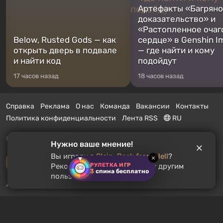
Артефакты «Багрян
доказательство» и
«Растопленное очаг
Below, Rusted Gods — как
сердце» в Genshin I
открыть дверь в подвале
— где найти и кому
и найти код
подойдут
17 часов назад
18 часов назад
Справка
Реклама
О нас
Команда
Вакансии
Контакты
Политика конфиденциальности
Лента RSS
RU
© 2011 - 2026 VGTimes
Нужно ваше мнение!
Вы играли в
Slain: Back from Hell
?
×
Полная версия
РУЛЕТКА ИГР
Рекомендуете ли вы эту игру другим
3
спина бесплатно
пользователям?
Push-уведомления о новостях:
выключены
Включить