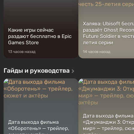
Халява: Ubisoft бес
Какие игры сейчас
раздаёт Ghost Recon
раздают бесплатно в Epic
Future Soldier в чест
Games Store
летия серии
13 часов назад
14 часов назад
Гайды и руководства
Дата выхода фильма
Дата выхода фильма
«Джуманджи 3: Отк
«Оборотень» — трейлер,
мир» — трейлер, сю