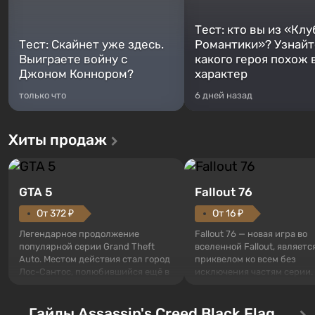
Тест: кто вы из «Клу
Тест: Скайнет уже здесь.
Романтики»? Узнайте
Выиграете войну с
какого героя похож 
Джоном Коннором?
характер
только что
6 дней назад
Хиты продаж
GTA 5
Fallout 76
От 372 ₽
От 16 ₽
Легендарное продолжение
Fallout 76 — новая игра во
популярной серии Grand Theft
вселенной Fallout, являетс
Auto. Местом действия стал город
приквелом ко всем без
Лос-Сантос, полюбившийся ещё в
исключения частям серии.
Grand Theft Auto: San Andreas .
События начинаются с Уб
Впервые игра расскажет историю
76, первого среди построе
сразу трех персонажей: Майкла,
Гайды Assassin's Creed Black Flag
Оно же, по задумке специа