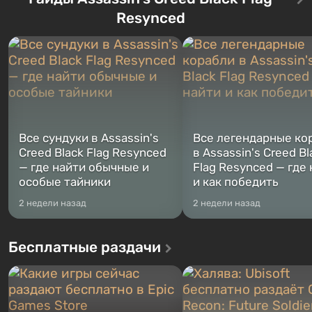
Тревора и Франклина, между
Vault-Tec, должно открыть
Resynced
которыми вы сможете
первым после того, как на
переключаться в любое время.
Америку упадут ядерные б
Жанр и...
Место действия Fallout...
Все сундуки в Assassin's
Все легендарные ко
Creed Black Flag Resynced
в Assassin's Creed Bl
— где найти обычные и
Flag Resynced — где
особые тайники
и как победить
2 недели назад
2 недели назад
Бесплатные раздачи