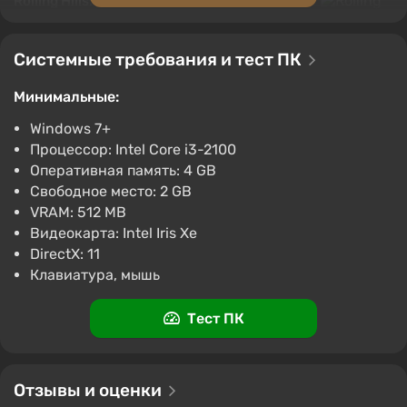
Rolling Hills: Make Sushi, Make Friends Xbox
2029 ₽
ggsel
4.2
463 отзыва
Поддержка на VGTimes
Системные требования и тест ПК
Минимальные:
Windows 7+
Процессор: Intel Core i3-2100
Оперативная память: 4 GB
Свободное место: 2 GB
VRAM: 512 MB
Видеокарта: Intel Iris Xe
DirectX: 11
Клавиатура, мышь
Тест ПК
Отзывы и оценки