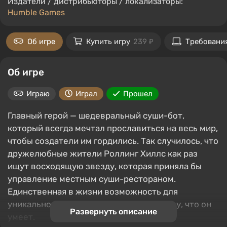
Издатели / дистрибьюторы / локализаторы:
Humble Games
Об игре
Купить игру
239 ₽
Требовани
Об игре
Играю
Играл
Прошел
Главный герой — шедевральный суши-бот,
который всегда мечтал прославиться на весь мир,
чтобы создатели им гордились. Так случилось, что
дружелюбные жители Роллинг Хиллс как раз
ищут восходящую звезду, которая приняла бы
управление местным суши-рестораном.
Единственная в жизни возможность для
уникального робота показать всему миру, что он
Развернуть описание
умеет.