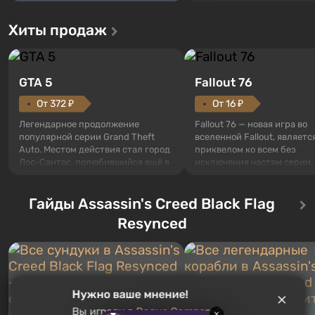
Хиты продаж
GTA 5
Fallout 76
От 372 ₽
От 16 ₽
Легендарное продолжение
Fallout 76 — новая игра во
популярной серии Grand Theft
вселенной Fallout, являетс
Auto. Местом действия стал город
приквелом ко всем без
Лос-Сантос, полюбившийся ещё в
исключения частям серии.
Grand Theft Auto: San Andreas .
События начинаются с Уб
Впервые игра расскажет историю
76, первого среди построе
сразу трех персонажей: Майкла,
Гайды Assassin's Creed Black Flag
Оно же, по задумке специа
Тревора и Франклина, между
Vault-Tec, должно открыть
Resynced
которыми вы сможете
первым после того, как на
переключаться в любое время.
Америку упадут ядерные б
Жанр и...
Место действия Fallout...
Нужно ваше мнение!
Вы играли в
Rogue Company
?
×