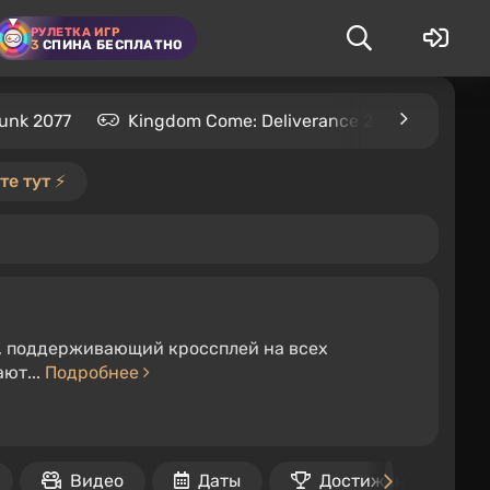
РУЛЕТКА ИГР
3
СПИНА БЕСПЛАТНО
unk 2077
Kingdom Come: Deliverance 2
S.T.A.L
е тут ⚡️
а, поддерживающий кроссплей на всех
ают...
Подробнее
Видео
Даты
Достижения