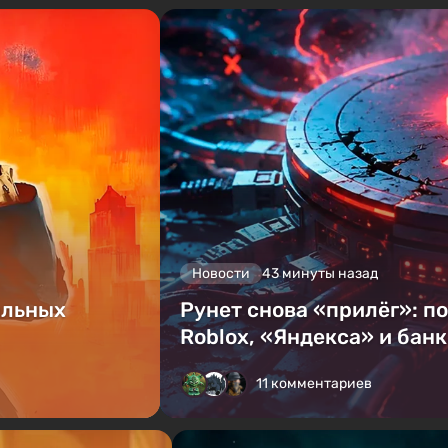
Новости
43 минуты назад
альных
Рунет снова «прилёг»: п
Roblox, «Яндекса» и бан
11 комментариев