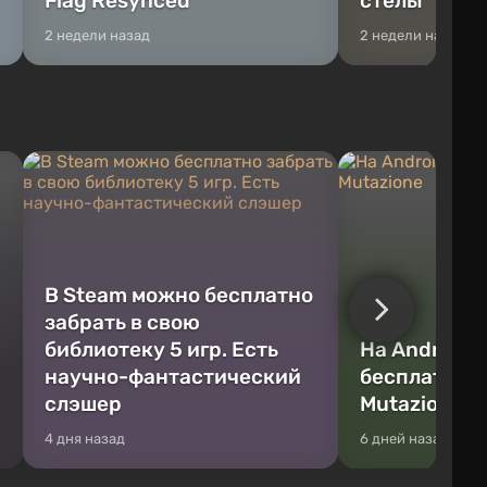
Flag Resynced
стелы
2 недели назад
2 недели назад
В Steam можно бесплатно
забрать в свою
библиотеку 5 игр. Есть
На Android и
научно-фантастический
бесплатно 
слэшер
Mutazione
4 дня назад
6 дней назад