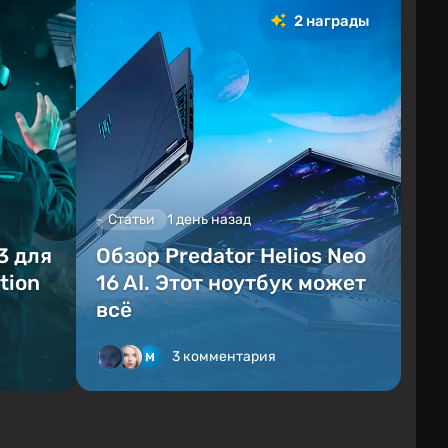
2 награды
Статьи
1 день назад
3 для
Обзор Predator Helios Neo
tion
16 AI. Этот ноутбук может
всё
3 комментария