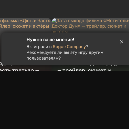
Нужно ваше мнение!
Вы играли в
Rogue Company
?
Рекомендуете ли вы эту игру другим
Дата выхода фильма
пользователям?
ода фильма
«Мстители: Доктор Дум»
асть третья» —
— трейлер, сюжет и
 сюжет и актёры
актёры
17 часов назад
ы
Политика конфиденциальности
Лента RSS
RU