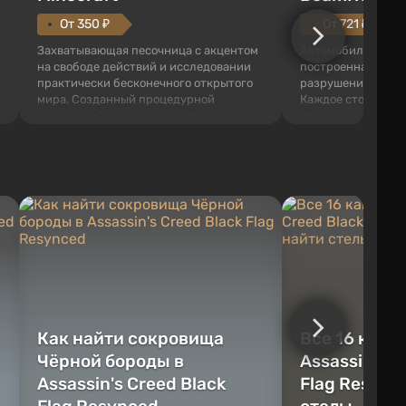
От 350 ₽
От 721 ₽
Захватывающая песочница с акцентом
Автомобильная пе
на свободе действий и исследовании
построенная вокр
практически бесконечного открытого
разрушений и пов
мира. Созданный процедурной
Каждое столкновен
генерацией, он наполнен трехмерными
ускорение рассчи
блоками, которые можно
времени, благода
перерабатывать и создавать
ощущаются как на
предметы, инструменты, оружие, а
гнётся, подвеска 
также строить здания и механизмы.
нагрузку, а любая
Игроку дана по...
превращ...
Как найти сокровища
Все 16 камн
Чёрной бороды в
Assassin's C
Assassin's Creed Black
Flag Resync