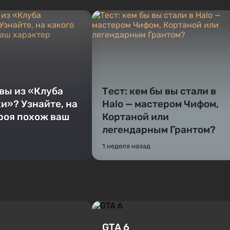
 вы из «Клуба
Тест: кем бы вы стали в
и»? Узнайте, на
Halo — мастером Чифом,
ероя похож ваш
Кортаной или
легендарным Грантом?
1 неделя назад
GTA 6