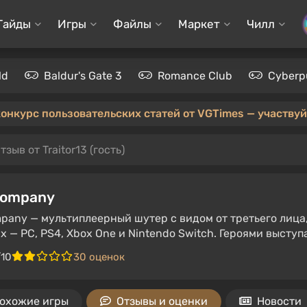
Гайды
Игры
Файлы
Маркет
Чилл
ld
Baldur's Gate 3
Romance Club
Cyberp
конкурс пользовательских статей от VGTimes — участвуйт
тзыв от Traitor13 (гость)
Company
pany — мультиплеерный шутер с видом от третьего лиц
 — PC, PS4, Xbox One и Nintendo Switch. Героями выступ
/10
30 оценок
охожие игры
Отзывы и оценки
Новости