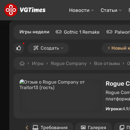
Новости
Статьи
Игры недели
Gothic 1 Remake
Palwor
Создать
⚡️ Новый 
Игры
Rogue Company
Все отзывы
О
Rogue 
Rogue Com
платформах
Игроки:
4.9
ить игру
Требования
Галерея
П