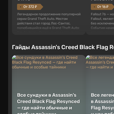
От 372 ₽
От 16 ₽
Легендарное продолжение популярной
Fallout 76 — н
серии Grand Theft Auto. Местом
Fallout, являе
действия стал город Лос-Сантос,
без исключени
полюбившийся ещё в Grand Theft Auto:
События начи
San Andreas . Впервые игра расскажет
первого среди
историю сразу трех персонажей:
задумке специ
Майкла, Тревора и Франклина, между
должно открыт
Гайды Assassin's Creed Black Flag 
которыми вы сможете переключаться в
как на Америк
любое время. Жанр и...
Место действия
Все сундуки в Assassin's
Все леге
Creed Black Flag Resynced
в Assassi
— где найти обычные и
Flag Resy