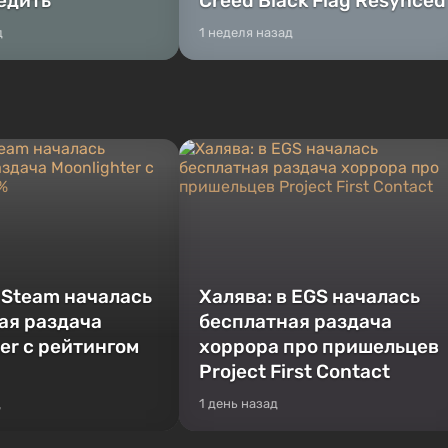
бедить
Creed Black Flag Resynced
д
1 неделя назад
в Steam началась
Халява: в EGS началась
ая раздача
бесплатная раздача
er с рейтингом
хоррора про пришельцев
Project First Contact
д
1 день назад