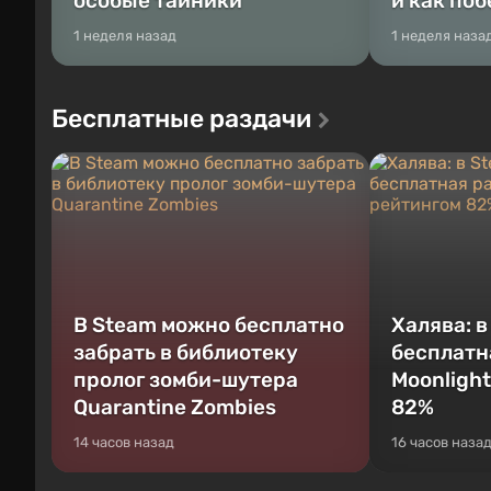
особые тайники
и как по
1 неделя назад
1 неделя наза
Бесплатные раздачи
В Steam можно бесплатно
Халява: 
забрать в библиотеку
бесплатн
пролог зомби-шутера
Moonlight
Quarantine Zombies
82%
14 часов назад
16 часов наза