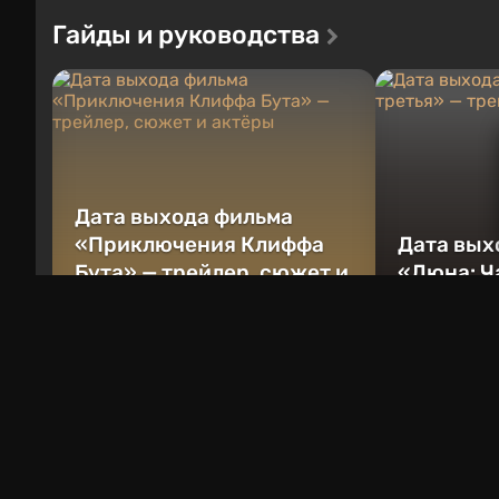
Гайды и руководства
Дата выхода фильма
«Приключения Клиффа
Дата вых
Бута» — трейлер, сюжет и
«Дюна: Ч
актёры
трейлер,
17 часов назад
17 часов назад
Справка
Реклама
О нас
Команда
Вакансии
Контакт
© 2011 - 2026 VGTimes