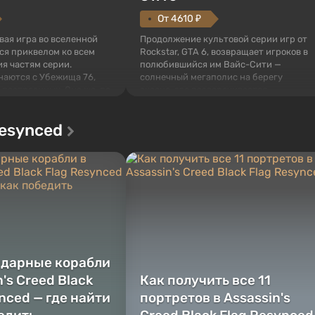
От 4610 ₽
овая игра во вселенной
Продолжение культовой серии игр от
тся приквелом ко всем
Rockstar, GTA 6, возвращает игроков в
я частям серии.
полюбившийся им Вайс-Сити —
наются с Убежища 76,
солнечный мегаполис на берегу
 построенных. Оно же, по
океана, где разворачивается
алистов Vault-Tec,
настоящий боевик в духе лучших
ься первым после того,
фильмов про мафию. В центре
Resynced
у упадут ядерные бомбы.
внимания Люсия и Джейсон — пара
 Fallout...
преступников, попавшая в серьезные
неприятности. И...
ндарные корабли
n's Creed Black
Как получить все 11
nced — где найти
портретов в Assassin's