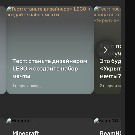
Тест: постр
на случай к
Тест: станьте дизайнером
Это будет Va
LEGO и создайте набор
«Укрытие» 
мечты
мечты?
1 неделя назад
2 недели назад
Minecraft
BeamNG.dri