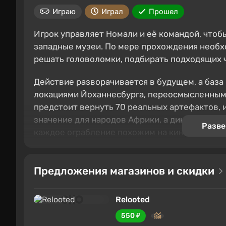
Играю
Играл
Прошел
Игрок управляет Номали и её командой, чтоб
западные музеи. По мере прохождения необх
решать головоломки, подбирать подходящих 
Действие разворачивается в будущем, а баз
локациями Йоханнесбурга, переосмысленными
предстоит вернуть 70 реальных артефактов, 
значение для народов Африки, а динамичный 
Разве
каждое ограбление похожим на киношную сц
Предложения магазинов и скидки
Relooted
550 ₽