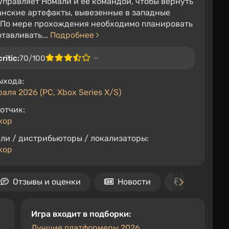
управляет Номали и её командой, чтобы вернуть
нские артефакты, вывезенные в западные
 По мере прохождения необходимо планировать
отавливать...
Подробнее
ritic:
70/100
ыхода:
раля 2026 (PC, Xbox Series X/S)
отчик:
kop
ли / дистрибьюторы / локализаторы:
kop
Отзывы и оценки
Новости
Видео
Игра входит в подборки:
Лучшие платформеры 2026