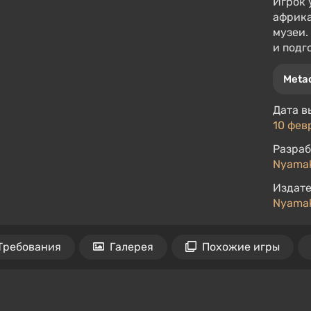
Игрок 
африка
музеи.
и подг
Metac
Дата в
10 фев
Разраб
Nyama
Издате
Nyama
Требования
Галерея
Похожие игры