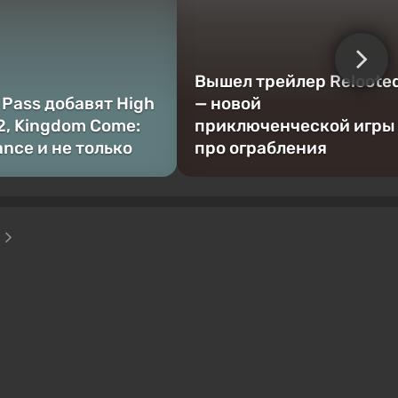
Вышел трейлер Reloote
 Pass добавят High
— новой
 2, Kingdom Come:
приключенческой игры
ance и не только
про ограбления
о