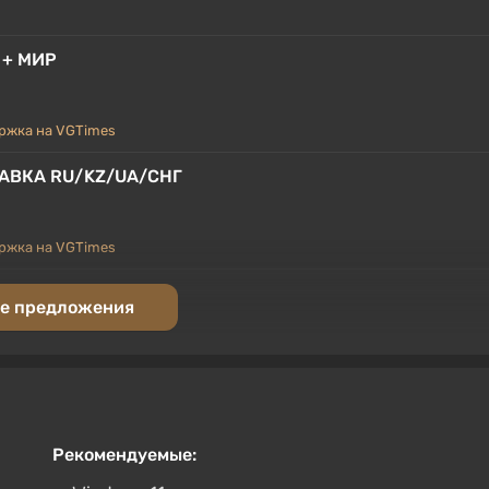
У + МИР
ржка на VGTimes
ТАВКА RU/KZ/UA/СНГ
ржка на VGTimes
ССИЯ
е предложения
ржка на VGTimes
Рекомендуемые: