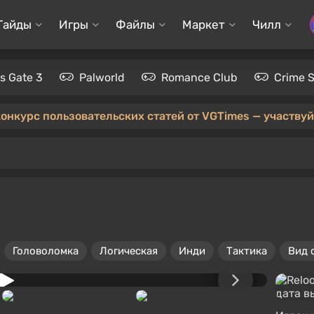
Гайды
Игры
Файлы
Маркет
Чилл
's Gate 3
Palworld
Romance Club
Crime 
конкурс пользовательских статей от VGTimes — участвуйт
Головоломка
Логическая
Инди
Тактика
Вид 