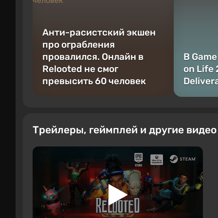
Анти-расистский экшен
про ограбления
провалился. Онлайн в
В Game
Relooted не смог
on Life
превысить 60 человек
Deliver
Трейлеры, геймплей и другие виде