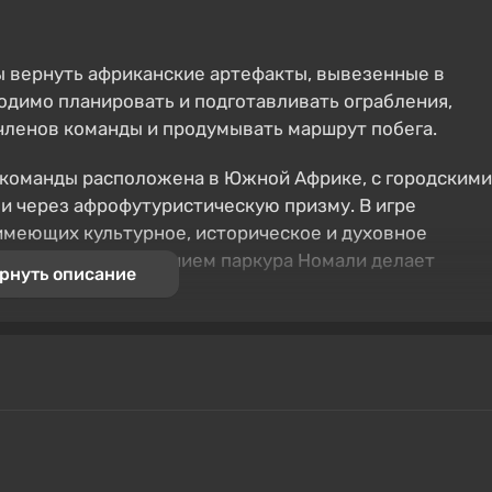
ы вернуть африканские артефакты, вывезенные в
одимо планировать и подготавливать ограбления,
членов команды и продумывать маршрут побега.
а команды расположена в Южной Африке, с городскими
 через афрофутуристическую призму. В игре
имеющих культурное, историческое и духовное
побег с использованием паркура Номали делает
рнуть описание
ену.