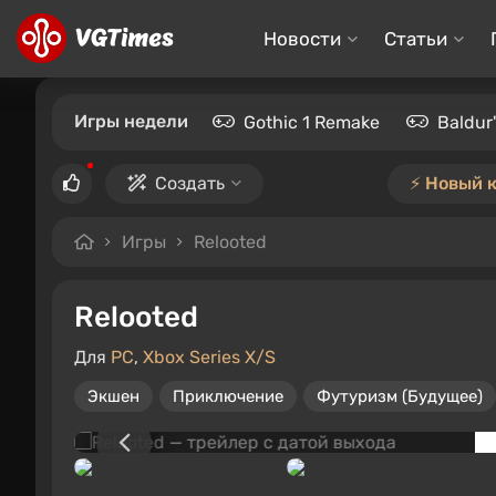
Новости
Статьи
Игры недели
Gothic 1 Remake
Baldur
Создать
⚡️ Новый 
Игры
Relooted
Relooted
Для
PC
,
Xbox Series X/S
Экшен
Приключение
Футуризм (Будущее)