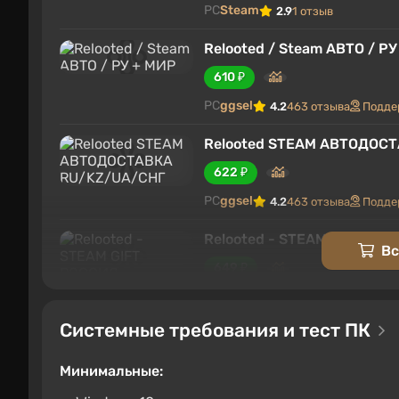
PC
Steam
2.9
1 отзыв
Relooted / Steam АВТО / Р
610 ₽
PC
ggsel
4.2
463 отзыва
Подде
Relooted STEAM АВТОДОС
622 ₽
PC
ggsel
4.2
463 отзыва
Подде
Relooted - STEAM GIFT РО
Вс
649 ₽
PC
ggsel
4.2
463 отзыва
Подде
Системные требования и тест ПК
Relooted
699 ₽
Минимальные:
SteamBuy
2.3
7 отзывов