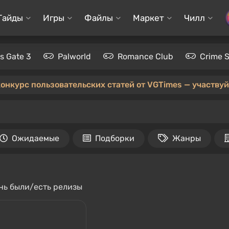
Гайды
Игры
Файлы
Маркет
Чилл
's Gate 3
Palworld
Romance Club
Crime 
конкурс пользовательских статей от VGTimes — участвуйт
Ожидаемые
Подборки
Жанры
ень были/есть релизы