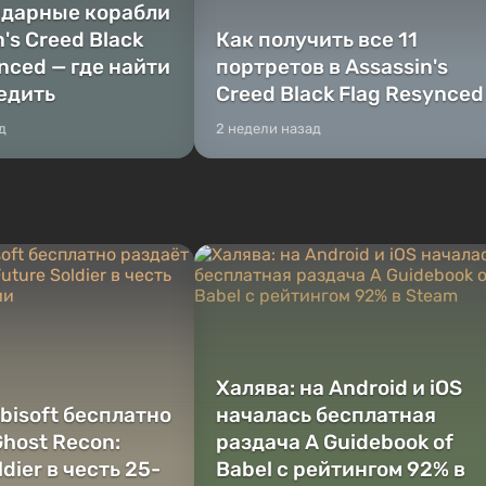
ндарные корабли
n's Creed Black
Как получить все 11
nced — где найти
портретов в Assassin's
бедить
Creed Black Flag Resynced
д
2 недели назад
Халява: на Android и iOS
bisoft бесплатно
началась бесплатная
host Recon:
раздача A Guidebook of
ldier в честь 25-
Babel с рейтингом 92% в