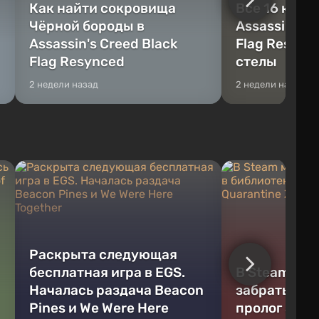
Как найти сокровища
Все 16 камн
Чёрной бороды в
Assassin's C
Assassin's Creed Black
Flag Resync
Flag Resynced
стелы
2 недели назад
2 недели назад
Раскрыта следующая
бесплатная игра в EGS.
В Steam мо
Началась раздача Beacon
забрать в б
Pines и We Were Here
пролог зом