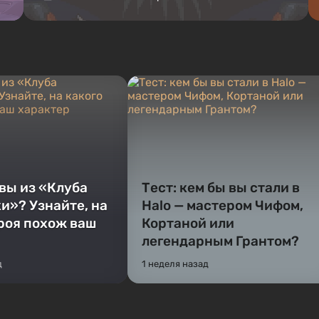
 вы из «Клуба
Тест: кем бы вы стали в
и»? Узнайте, на
Halo — мастером Чифом,
ероя похож ваш
Кортаной или
легендарным Грантом?
д
1 неделя назад