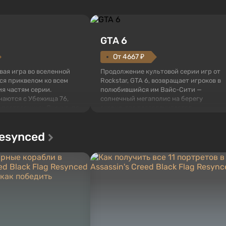
GTA 6
От 4667 ₽
овая игра во вселенной
Продолжение культовой серии игр от
тся приквелом ко всем
Rockstar, GTA 6, возвращает игроков в
я частям серии.
полюбившийся им Вайс-Сити —
наются с Убежища 76,
солнечный мегаполис на берегу
 построенных. Оно же, по
океана, где разворачивается
алистов Vault-Tec,
настоящий боевик в духе лучших
ься первым после того,
фильмов про мафию. В центре
Resynced
у упадут ядерные бомбы.
внимания Люсия и Джейсон — пара
 Fallout...
преступников, попавшая в серьезные
неприятности. И...