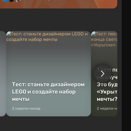
Тест: постр
на случай к
Тест: станьте дизайнером
Это будет Va
LEGO и создайте набор
«Укрытие» 
мечты
мечты?
2 недели назад
2 недели назад