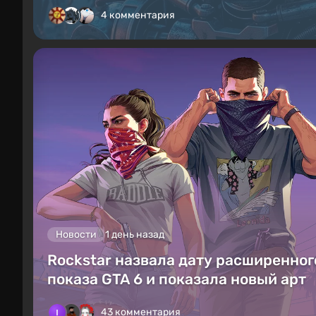
4 комментария
Новости
1 день назад
Rockstar назвала дату расширенног
показа GTA 6 и показала новый арт
43 комментария