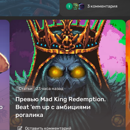
3 комментария
Статьи
23 часа назад
Превью Mad King Redemption.
о
Beat 'em up с амбициями
рогалика
Оставить комментарий