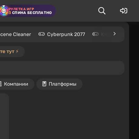
РУЛЕТКА ИГР
3
СПИНА БЕСПЛАТНО
Scene Cleaner
Cyberpunk 2077
Kingdom Come: 
е тут ⚡️
Компании
Платформы