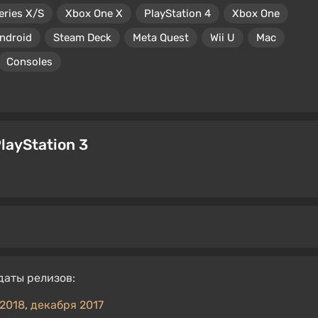
eries X/S
Xbox One X
PlayStation 4
Xbox One
ndroid
Steam Deck
Meta Quest
Wii U
Mac
Consoles
layStation 3
даты релизов:
2018
,
декабря 2017