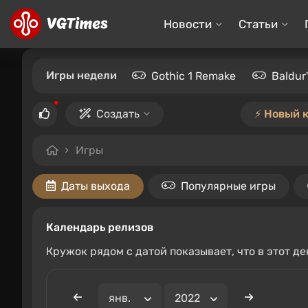
Новости
Статьи
Игры недели
Gothic 1 Remake
Baldur
Создать
⚡️ Новый 
Игры
Даты выхода
Популярные игры
Календарь релизов
Кружок рядом с датой показывает, что в этот д