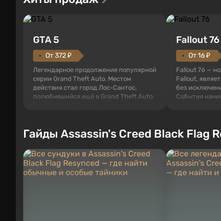
GTA 5
Fallout 76
От 372 ₽
От 16 ₽
Легендарное продолжение популярной
Fallout 76 — н
серии Grand Theft Auto. Местом
Fallout, являе
действия стал город Лос-Сантос,
без исключени
полюбившийся ещё в Grand Theft Auto:
События начи
San Andreas . Впервые игра расскажет
первого среди
историю сразу трех персонажей:
задумке специ
Майкла, Тревора и Франклина, между
должно открыт
Гайды Assassin's Creed Black Flag 
которыми вы сможете переключаться в
как на Америк
любое время. Жанр и...
Место действия