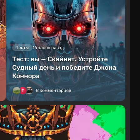
Тесты
16 часов назад
Тест: вы — Скайнет. Устройте
Судный день и победите Джона
Коннора
8 комментариев