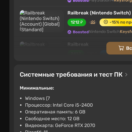
PlayStation 4
Keysfor
Boosted
Railbreak (Nintendo Switch)
1212 ₽
-15% по п
Nintendo Switch
Keysf
Boosted
Railbreak
Вс
241 ₽
710 ₽
-66%
PC
Steam
2.9
1 отзыв
Системные требования и тест ПК
Сборник Railbreak
241 ₽
710 ₽
-66%
Минимальные:
PC
Steam
2.9
1 отзыв
Windows (7
Процессор: Intel Core i5-2400
Railbreak Xbox
Оперативная память: 6 GB
2333 ₽
Свободное место: 12 GB
Видеокарта: GeForce RTX 2070
ggsel
4.2
463 отзыва
Поддержк