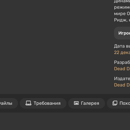
Динами
режимо
мире O
Ридж, 
Игро
Дата в
22 дека
Разраб
Dead D
Издате
Dead D
айлы
Требования
Галерея
Пох