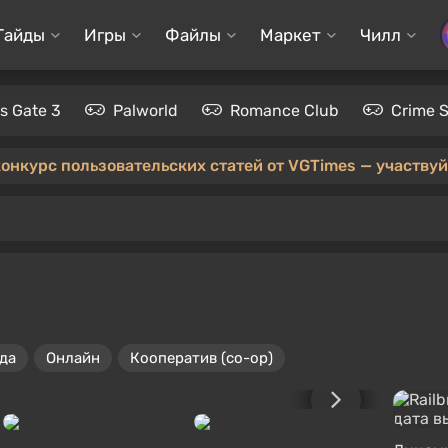
Гайды
Игры
Файлы
Маркет
Чилл
's Gate 3
Palworld
Romance Club
Crime 
конкурс пользовательских статей от VGTimes — участвуйт
да
Онлайн
Кооператив (co-op)