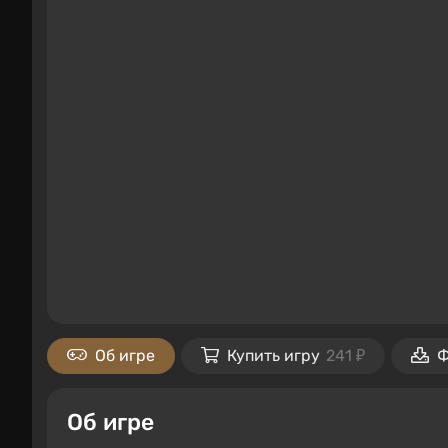
Об игре
Купить игру
241 ₽
Ф
Об игре