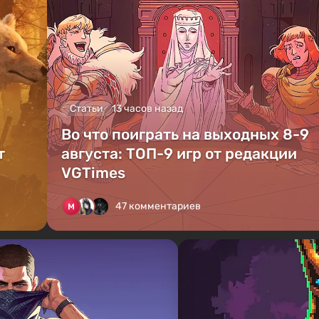
Статьи
13 часов назад
Во что поиграть на выходных 8-9
т
августа: ТОП-9 игр от редакции
VGTimes
47 комментариев