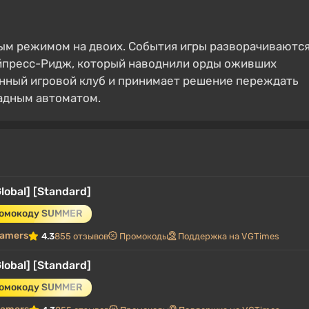
ым режимом на двоих. События игры разворачиваютс
йпресс-Ридж, который наводнили орды оживших
енный игровой клуб и принимает решение переждать
кадным автоматом.
lobal] [Standard]
ромокоду SUMMER
gamers
4.3
855 отзывов
Промокоды
Поддержка на VGTimes
lobal] [Standard]
ромокоду SUMMER