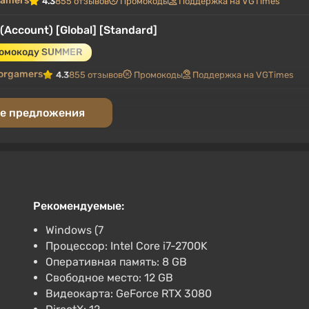
gamers
4.3
855 отзывов
Промокоды
Поддержка на VGTimes
 (Account) [Global] [Standard]
ромокоду SUMMER
orgamers
4.3
855 отзывов
Промокоды
Поддержка на VGTimes
е предложения
Рекомендуемые:
Windows (7
Процессор: Intel Core i7-2700K
Оперативная память: 8 GB
Свободное место: 12 GB
Видеокарта: GeForce RTX 3080
а на VGTimes