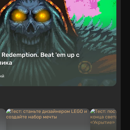
Redemption. Beat 'em up с
лика
ий