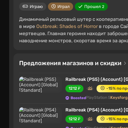
Играю
Играл
Прошел
2
Динамичный рельсовый шутер с кооперативн
в мире
Outbreak: Shades of Horror
в городе Са
мертвецов. Главная героиня находит заброш
наводнение монстров, скоротав время за ар
Предложения магазинов и скидки
Railbreak (PS5) (Account) [G
1212 ₽
-15% по п
PlayStation 5
Keysfor
Boosted
Railbreak (PS4) (Account) [G
1212 ₽
-15% по п