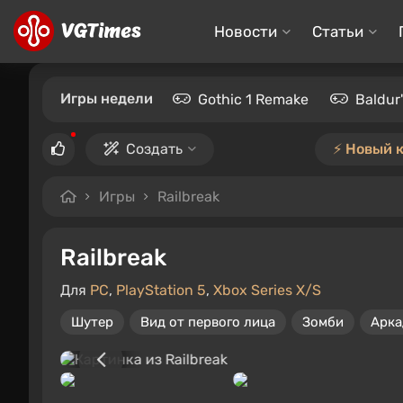
Новости
Статьи
Игры недели
Gothic 1 Remake
Baldur
Создать
⚡️ Новый 
Игры
Railbreak
Railbreak
Для
PC
,
PlayStation 5
,
Xbox Series X/S
Шутер
Вид от первого лица
Зомби
Арка