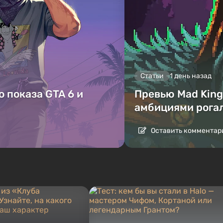
Статьи
1 день назад
 показа GTA 6 и
Превью Mad King 
амбициями рога
Оставить комментар