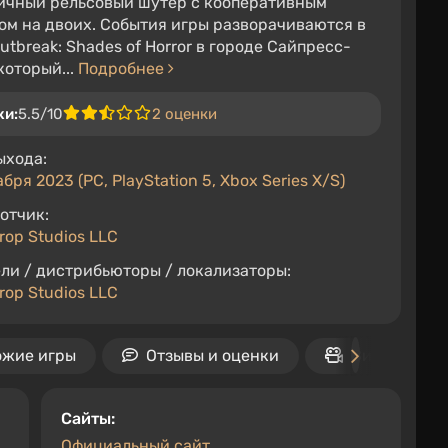
чный рельсовый шутер с кооперативным
м на двоих. События игры разворачиваются в
utbreak: Shades of Horror в городе Сайпресс-
который...
Подробнее
ки:
5.5/10
2 оценки
ыхода:
бря 2023 (PC, PlayStation 5, Xbox Series X/S)
отчик:
rop Studios LLC
ли / дистрибьюторы / локализаторы:
rop Studios LLC
ожие игры
Отзывы и оценки
Видео
Cайты:
Официальный сайт