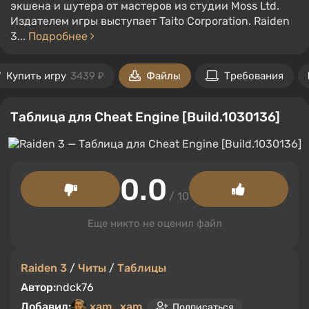
экшена и шутера от мастеров из студии Moss Ltd.
Издателем игры выступает Taito Corporation. Raiden
3...
Подробнее
Купить игру
3439 ₽
Файлы
Требования
Таблица для Cheat Engine [Build.1030136]
0.0
/ 10
Еще никто не оценил файл
Raiden 3
/
Читы
/
Таблицы
Автор:
ndck76
Добавил:
xam_xam
Подписаться