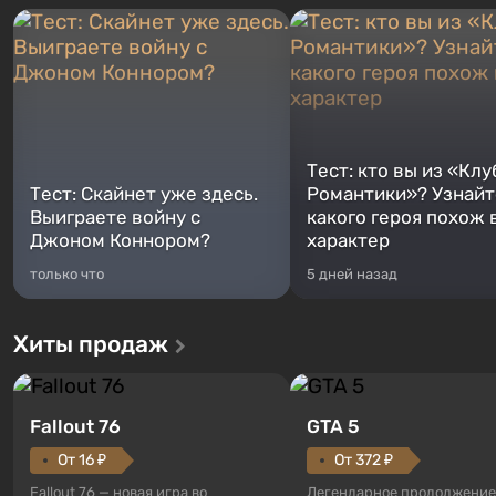
Тест: кто вы из «Клу
Тест: Скайнет уже здесь.
Романтики»? Узнайте
Выиграете войну с
какого героя похож 
Джоном Коннором?
характер
только что
5 дней назад
Хиты продаж
Fallout 76
GTA 5
От 16 ₽
От 372 ₽
Fallout 76 — новая игра во
Легендарное продолжение