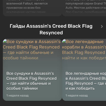
вселенной Fallout, является
популярной серии Grand T
приквелом ко всем без
Auto. Местом действия ста
исключения частям серии.
Лос-Сантос, полюбившийс
События начинаются с Убежища
Grand Theft Auto: San Andre
76, первого среди построенных.
Впервые игра расскажет 
Оно же, по задумке специалистов
Гайды Assassin's Creed Black Flag
сразу трех персонажей: Ма
Vault-Tec, должно открыться
Тревора и Франклина, меж
Resynced
первым после того, как на
которыми вы сможете
Америку упадут ядерные бомбы.
переключаться в любое вр
Место действия Fallout...
Жанр и...
Все сундуки в Assassin's
Все легендарные ко
Creed Black Flag Resynced
в Assassin's Creed Bl
— где найти обычные и
Flag Resynced — где
особые тайники
и как победить
1 неделя назад
1 неделя назад