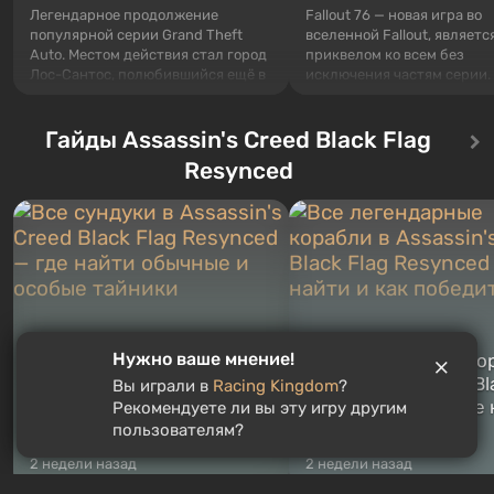
Легендарное продолжение
Fallout 76 — новая игра во
популярной серии Grand Theft
вселенной Fallout, являетс
Auto. Местом действия стал город
приквелом ко всем без
Лос-Сантос, полюбившийся ещё в
исключения частям серии.
Grand Theft Auto: San Andreas .
События начинаются с Уб
Впервые игра расскажет историю
76, первого среди построе
сразу трех персонажей: Майкла,
Гайды Assassin's Creed Black Flag
Оно же, по задумке специа
Тревора и Франклина, между
Vault-Tec, должно открыть
Resynced
которыми вы сможете
первым после того, как на
переключаться в любое время.
Америку упадут ядерные б
Жанр и...
Место действия Fallout...
Нужно ваше мнение!
Все сундуки в Assassin's
Все легендарные ко
Creed Black Flag Resynced
в Assassin's Creed Bl
Вы играли в
Racing Kingdom
?
— где найти обычные и
Flag Resynced — где
Рекомендуете ли вы эту игру другим
особые тайники
и как победить
пользователям?
2 недели назад
2 недели назад