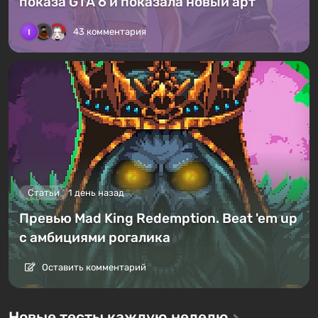
показа GTA 6 и показала новый арт
43 комментария
Статьи
1 день назад
Превью Mad King Redemption. Beat 'em up
с амбициями рогалика
Оставить комментарий
Новые тесты каждую неделю