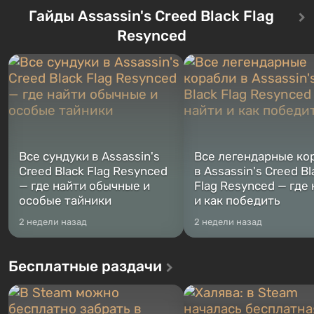
Grand Theft Auto: San Andreas .
События начинаются с Уб
Гайды Assassin's Creed Black Flag
Впервые игра расскажет историю
76, первого среди построе
сразу трех персонажей: Майкла,
Оно же, по задумке специа
Resynced
Тревора и Франклина, между
Vault-Tec, должно открыть
которыми вы сможете
первым после того, как на
переключаться в любое время.
Америку упадут ядерные б
Жанр и...
Место действия Fallout...
Все сундуки в Assassin's
Все легендарные ко
Creed Black Flag Resynced
в Assassin's Creed Bl
— где найти обычные и
Flag Resynced — где
особые тайники
и как победить
2 недели назад
2 недели назад
Бесплатные раздачи