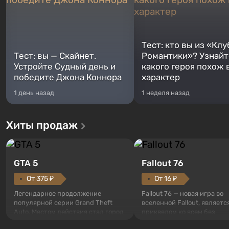
Тест: кто вы из «Клу
Тест: вы — Скайнет.
Романтики»? Узнайте
Устройте Судный день и
какого героя похож 
победите Джона Коннора
характер
1 день назад
1 неделя назад
Хиты продаж
GTA 5
Fallout 76
От 375 ₽
От 16 ₽
Легендарное продолжение
Fallout 76 — новая игра во
популярной серии Grand Theft
вселенной Fallout, являетс
Auto. Местом действия стал город
приквелом ко всем без
Лос-Сантос, полюбившийся ещё в
исключения частям серии.