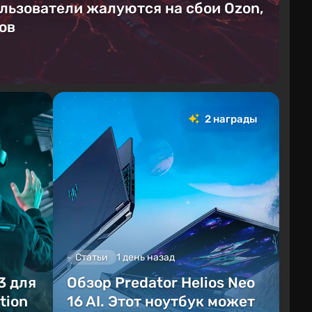
ользователи жалуются на сбои Ozon,
ов
2 награды
Статьи
1 день назад
3 для
Обзор Predator Helios Neo
tion
16 AI. Этот ноутбук может