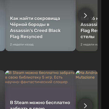
Как найти сокровища
Все 16 камн
Чёрной бороды в
Assassin's C
Assassin's Creed Black
Flag Resync
Flag Resynced
стелы
2 недели назад
2 недели назад
В Steam можно бесплатно
забрать в свою