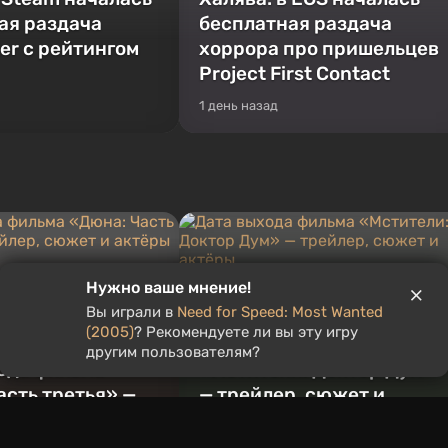
ая раздача
бесплатная раздача
er с рейтингом
хоррора про пришельцев
Project First Contact
1 день назад
Нужно ваше мнение!
Вы играли в
Need for Speed: Most Wanted
(2005)
? Рекомендуете ли вы эту игру
Дата выхода фильма
другим пользователям?
ода фильма
«Мстители: Доктор Дум»
асть третья» —
— трейлер, сюжет и
 сюжет и актёры
актёры