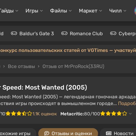
Гайды
Игры
Файлы
Маркет
Чилл
ld
Baldur's Gate 3
Romance Club
Cyberp
конкурс пользовательских статей от VGTimes — участвуйт
)
Все отзывы
Отзыв от MrProRock(33RU)
r Speed: Most Wanted (2005)
peed: Most Wanted (2005) — легендарная гоночная аркада 
йствия игры происходят в вымышленном городе...
Подро
/10
1.1K оценок
Metacritic:
80/100
охожие игры
Отзывы и оценки
Новости