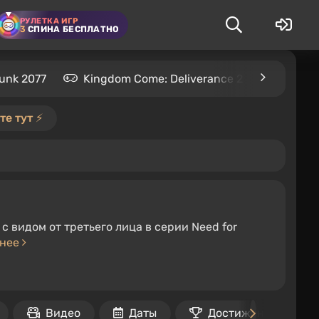
РУЛЕТКА ИГР
3
СПИНА БЕСПЛАТНО
unk 2077
Kingdom Come: Deliverance 2
S.T.A.L
е тут ⚡️
с видом от третьего лица в серии Need for
бнее
Видео
Даты
Достижения