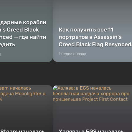
ндарные корабли
n's Creed Black
Как получить все 11
nced — где найти
портретов в Assassin's
бедить
Creed Black Flag Resynced
д
1 неделя назад
в Steam началась
Халява: в EGS началась