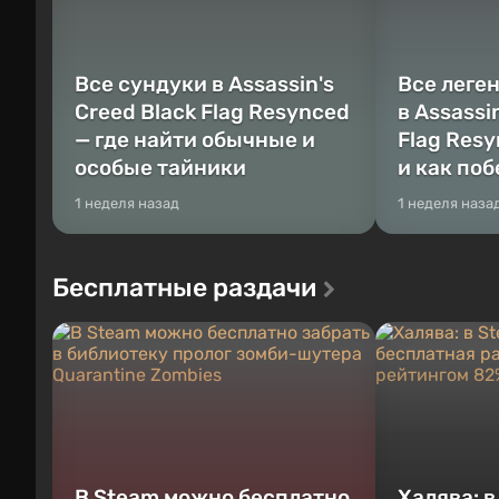
Все сундуки в Assassin's
Все леге
Creed Black Flag Resynced
в Assassi
— где найти обычные и
Flag Resy
особые тайники
и как по
1 неделя назад
1 неделя наза
Бесплатные раздачи
В Steam можно бесплатно
Халява: 