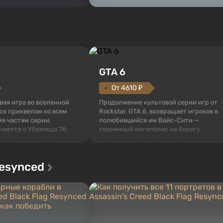
GTA 6
От 4610 ₽
овая игра во вселенной
Продолжение культовой серии игр от
тся приквелом ко всем
Rockstar, GTA 6, возвращает игроков в
я частям серии.
полюбившийся им Вайс-Сити —
наются с Убежища 76,
солнечный мегаполис на берегу
 построенных. Оно же, по
океана, где разворачивается
алистов Vault-Tec,
настоящий боевик в духе лучших
ься первым после того,
фильмов про мафию. В центре
Resynced
у упадут ядерные бомбы.
внимания Люсия и Джейсон — пара
 Fallout...
преступников, попавшая в серьезные
неприятности. И...