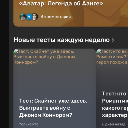
«Аватар: Легенда об Аанге»
4 комментария
Новые тесты каждую неделю
Тест: кто
Тест: Скайнет уже здесь.
Романтик
Выиграете войну с
какого г
Джоном Коннором?
характер
только что
6 дней назад