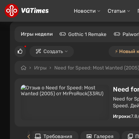
Новости
Статьи
Игры недели
Gothic 1 Remake
Palwor
Создать
⚡️ Новый 
Игры
Need for Speed: Most Wanted (2005
Need fo
Need for S
Speed. Де
Игроки:
7.8
Файлы
Требования
Галерея
П