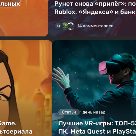
альных
Рунет снова «прилёг»: п
Roblox, «Яндекса» и банк
14 комментариев
Статьи
1 день назад
 Game.
Лучшие VR-игры: ТОП-5
ьтсериала
ПК, Meta Quest и PlaySta