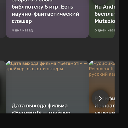
библиотеку 5 игр. Есть
На Android и
научно-фантастический
бесплатно 
слэшер
Mutazione
4 дня назад
6 дней назад
Русификатор
Дата выхода фильма
Reincarnatio
«Бегемот!» — трейлер,
включить ру
сюжет и актёры
игре