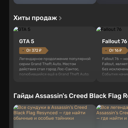
Хиты продаж
GTA 5
Fallout 76
От 372 ₽
От 16 ₽
Легендарное продолжение популярной
Fallout 76 — н
серии Grand Theft Auto. Местом
Fallout, являе
действия стал город Лос-Сантос,
без исключени
полюбившийся ещё в Grand Theft Auto:
События начи
San Andreas . Впервые игра расскажет
первого среди
историю сразу трех персонажей:
задумке специ
Майкла, Тревора и Франклина, между
должно открыт
Гайды Assassin's Creed Black Flag 
которыми вы сможете переключаться в
как на Америк
любое время. Жанр и...
Место действия