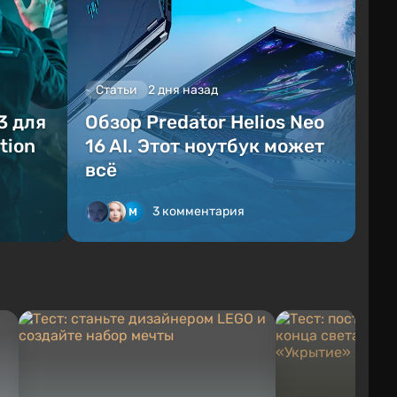
Статьи
2 дня назад
3 для
Обзор Predator Helios Neo
tion
16 AI. Этот ноутбук может
всё
3 комментария