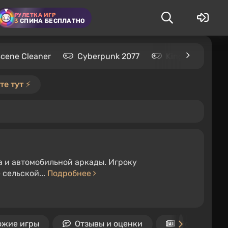
РУЛЕТКА ИГР
3
СПИНА БЕСПЛАТНО
Scene Cleaner
Cyberpunk 2077
Kingdom Come: 
е тут ⚡️
а и автомобильной аркады. Игроку
сельской...
Подробнее
ожие игры
Отзывы и оценки
Новости