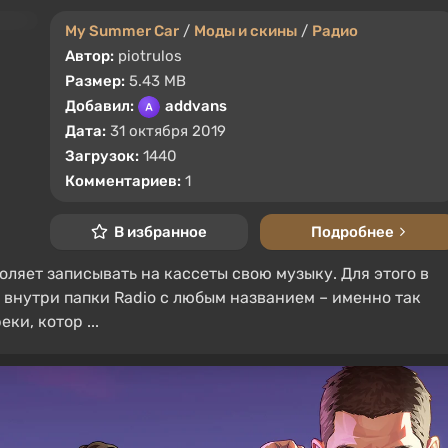
My Summer Car
/
Моды и скины
/
Радио
Автор:
piotrulos
Размер:
5.43 MB
Добавил:
addvans
Дата:
31 октября 2019
Загрузок:
1440
Комментариев:
1
В избранное
Подробнее
ляет записывать на кассеты свою музыку. Для этого в
 внутри папки Radio с любым названием – именно так
ки, котор ...