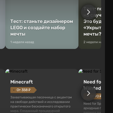
Тест: постр
на случай к
Тест: станьте дизайнером
Это будет Va
LEGO и создайте набор
«Укрытие» 
мечты
мечты?
1 неделя назад
2 недели назад
Minecraft
Need for Spe
Wanted (201
От 358 ₽
От 90 ₽
Захватывающая песочница с акцентом
на свободе действий и исследовании
Need for Speed: Mo
практически бесконечного открытого
аркадные гонки с 
мира. Созданный процедурной
первого лица. В э