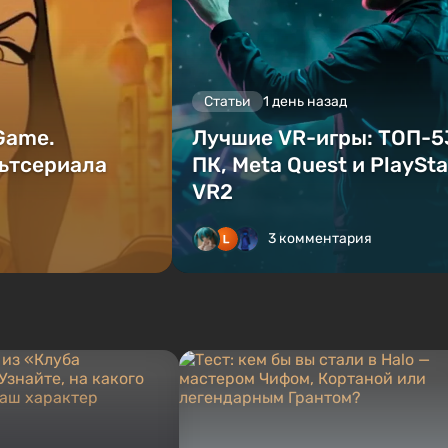
Статьи
1 день назад
 Game.
Лучшие VR-игры: ТОП-5
ьтсериала
ПК, Meta Quest и PlaySta
VR2
3 комментария