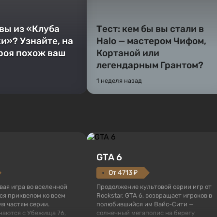
 вы из «Клуба
Тест: кем бы вы стали в
и»? Узнайте, на
Halo — мастером Чифом,
ероя похож ваш
Кортаной или
легендарным Грантом?
1 неделя назад
GTA 6
От 4713 ₽
овая игра во вселенной
Продолжение культовой серии игр от
тся приквелом ко всем
Rockstar, GTA 6, возвращает игроков в
я частям серии.
полюбившийся им Вайс-Сити —
наются с Убежища 76,
солнечный мегаполис на берегу