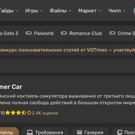
Гайды
Игры
Файлы
Маркет
Чилл
's Gate 3
Palworld
Romance Club
Crime 
конкурс пользовательских статей от VGTimes — участвуйт
mer Car
инский коктейль симулятора выживания от третьего лиц
лена полная свобода действий в большом открытом мире 
/10
2.4K оценок
Файлы
Требования
Галерея
Пох