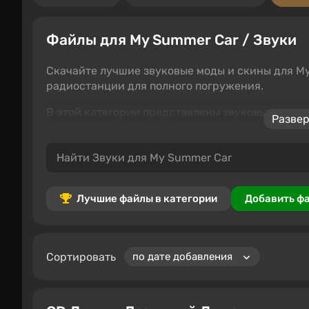
Файлы для My Summer Car / Звуки
Скачайте лучшие звуковые моды и скины для My
радиостанции для полного погружения.
В этой категории представлены звуковые и му
Развер
Подкатегории включают радиостанции и саундт
приключения.
Пользователи могут скачивать, комментировать
Лучшие файлы в категории
Добавить ф
Сортировать