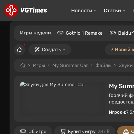
Новости
Статьи
Игры недели
Gothic 1 Remake
Baldur
Создать
⚡️ Новый 
Игры
My Summer Car
Файлы
Звуки
My Sum
Горячий ф
предостав
Игроки:
7.5
Об игре
Купить игру
287 ₽