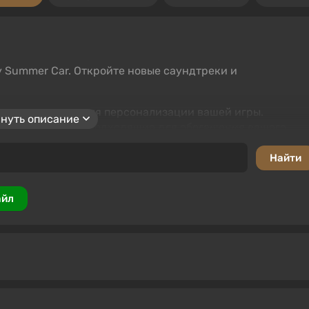
 Summer Car. Откройте новые саундтреки и
зыкальные моды для персонализации вашей игры.
нуть описание
реки, идеально подходящие для обогащения вашего
 и оценивать файлы, обеспечивая активное сообщество.
айл