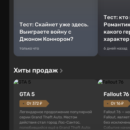
Тест: кто
Тест: Скайнет уже здесь.
Романтик
Выиграете войну с
какого г
Джоном Коннором?
характер
только что
6 дней назад
Хиты продаж
GTA 5
Fallout 76
От 372 ₽
От 16 ₽
Легендарное продолжение популярной
Fallout 76 — н
серии Grand Theft Auto. Местом
Fallout, являе
действия стал город Лос-Сантос,
без исключени
полюбившийся ещё в Grand Theft Auto:
События начи