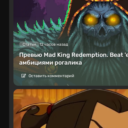
Статьи
12 часов назад
Превью Mad King Redemption. Beat '
амбициями рогалика
Оставить комментарий