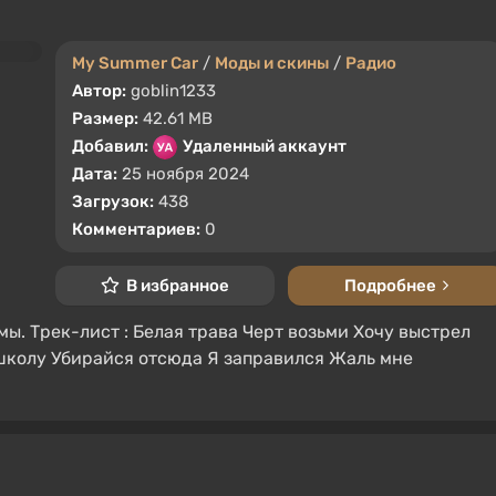
My Summer Car
/
Моды и скины
/
Радио
Автор:
goblin1233
Размер:
42.61 MB
Добавил:
Удаленный аккаунт
Дата:
25 ноября 2024
Загрузок:
438
Комментариев:
0
В избранное
Подробнее
мы. Трек-лист : Белая трава Черт возьми Хочу выстрел
 школу Убирайся отсюда Я заправился Жаль мне