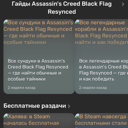
сразу трех персонажей: Майкла,
Гайды Assassin's Creed Black Flag
Оно же, по задумке специа
Тревора и Франклина, между
Vault-Tec, должно открыть
Resynced
которыми вы сможете
первым после того, как на
переключаться в любое время.
Америку упадут ядерные б
Жанр и...
Место действия Fallout...
Все сундуки в Assassin's
Все легендарные ко
Creed Black Flag Resynced
в Assassin's Creed Bl
— где найти обычные и
Flag Resynced — где
особые тайники
и как победить
2 недели назад
2 недели назад
Бесплатные раздачи