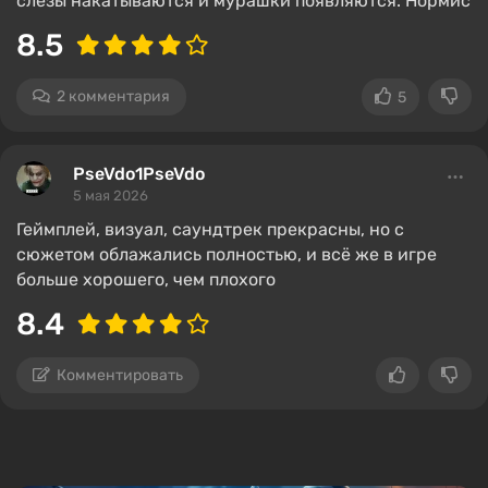
слезы накатываются и мурашки появляются. Нормис
8.5
2 комментария
5
PseVdo1PseVdo
5 мая 2026
Геймплей, визуал, саундтрек прекрасны, но с
сюжетом облажались полностью, и всё же в игре
больше хорошего, чем плохого
8.4
Комментировать