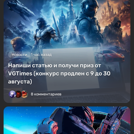
Новости
1 час назад
Напиши статью и получи приз от
VGTimes (конкурс продлен с 9 до 30
августа)
8 комментариев