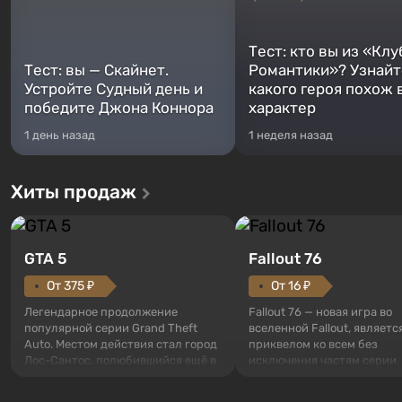
Тест: кто вы из «Клу
Тест: вы — Скайнет.
Романтики»? Узнайте
Устройте Судный день и
какого героя похож 
победите Джона Коннора
характер
1 день назад
1 неделя назад
Хиты продаж
GTA 5
Fallout 76
От 375 ₽
От 16 ₽
Легендарное продолжение
Fallout 76 — новая игра во
популярной серии Grand Theft
вселенной Fallout, являетс
Auto. Местом действия стал город
приквелом ко всем без
Лос-Сантос, полюбившийся ещё в
исключения частям серии.
Grand Theft Auto: San Andreas .
События начинаются с Уб
Впервые игра расскажет историю
76, первого среди построе