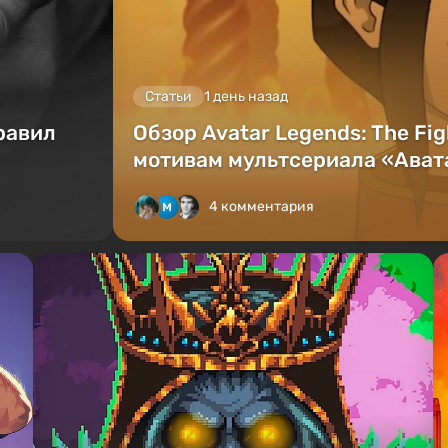
Статьи
1 день назад
равил
Обзор Avatar Legends: The Fi
мотивам мультсериала «Авата
4 комментария