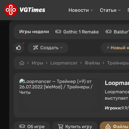
Новости
Статьи
Игры недели
Gothic 1 Remake
Baldur
Создать
⚡️ Новый 
Игры
Loopmancer
Файлы
Трейнер
Loopma
Loopmance
выступает
Игроки:
9.9
Об игре
Купить игру
Файлы