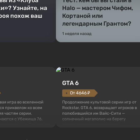
 вы из «Клуба
Тест: кем бы вы стали в
и»? Узнайте, на
Halo — мастером Чифом,
ероя похож ваш
Кортаной или
легендарным Грантом?
1 неделя назад
GTA 6
От 4646 ₽
овая игра во вселенной
Продолжение культовой серии игр от
тся приквелом ко всем
Rockstar, GTA 6, возвращает игроков в
я частям серии.
полюбившийся им Вайс-Сити —
наются с Убежища 76,
солнечный мегаполис на берегу
 построенных. Оно же, по
океана, где разворачивается
алистов Vault-Tec,
настоящий боевик в духе лучших
ься первым после того,
фильмов про мафию. В центре