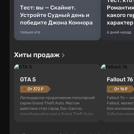
Тест: кто
Тест: вы — Скайнет.
Романтик
Устройте Судный день и
какого г
победите Джона Коннора
характер
только что
6 дней назад
Хиты продаж
GTA 5
Fallout 76
От 372 ₽
От 16 ₽
Легендарное продолжение популярной
Fallout 76 — н
серии Grand Theft Auto. Местом
Fallout, являе
действия стал город Лос-Сантос,
без исключени
полюбившийся ещё в Grand Theft Auto:
События начи
San Andreas . Впервые игра расскажет
первого среди
историю сразу трех персонажей:
задумке специ
Майкла, Тревора и Франклина, между
должно открыт