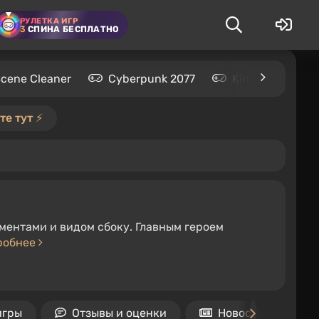
РУЛЕТКА ИГР
3
СПИНА БЕСПЛАТНО
Scene Cleaner
Cyberpunk 2077
Kingdom Come: 
е тут ⚡️
ентами и видом сбоку. Главным героем
робнее
игры
Отзывы и оценки
Новости