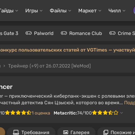
Гайды
Игры
Файлы
Маркет
Чилл
's Gate 3
Palworld
Romance Club
Crime 
конкурс пользовательских статей от VGTimes — участвуйт
ы
Трейнер (+9) от 26.07.2022 [WeMod]
ncer
r — приключенческий киберпанк-экшен с ролевыми элем
 частный детектив Сян Цзысюй, которого во время...
Под
/10
1 оценка
Metacritic:
74/100
Требования
Галерея
Похожие 