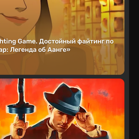
ghting Game. Достойный файтинг по
р: Легенда об Аанге»