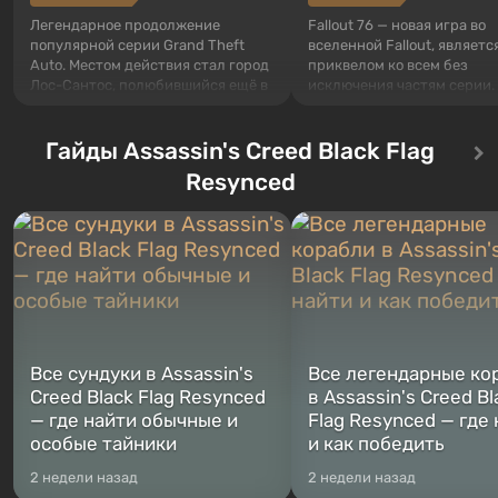
Легендарное продолжение
Fallout 76 — новая игра во
популярной серии Grand Theft
вселенной Fallout, являетс
Auto. Местом действия стал город
приквелом ко всем без
Лос-Сантос, полюбившийся ещё в
исключения частям серии.
Grand Theft Auto: San Andreas .
События начинаются с Уб
Впервые игра расскажет историю
76, первого среди построе
сразу трех персонажей: Майкла,
Гайды Assassin's Creed Black Flag
Оно же, по задумке специа
Тревора и Франклина, между
Vault-Tec, должно открыть
Resynced
которыми вы сможете
первым после того, как на
переключаться в любое время.
Америку упадут ядерные б
Жанр и...
Место действия Fallout...
Все сундуки в Assassin's
Все легендарные ко
Creed Black Flag Resynced
в Assassin's Creed Bl
— где найти обычные и
Flag Resynced — где
особые тайники
и как победить
2 недели назад
2 недели назад