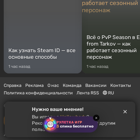
Всё о PvP Season в 
from Tarkov — как
Как узнать Steam ID — все
работает сезонный
основные способы
персонаж
1 час назад
1 час назад
Справка
Реклама
О нас
Команда
Вакансии
Контакты
Политика конфиденциальности
Лента RSS
RU
© 2011 - 2026 VGTimes
Нужно ваше мнение!
Вы играли в
Hollowbody
?
×
Полная версия
РУЛЕТКА ИГР
Рекомендуете ли вы эту игру другим
3
спина бесплатно
пользователям?
Push-уведомления о новостях:
выключены
Включить