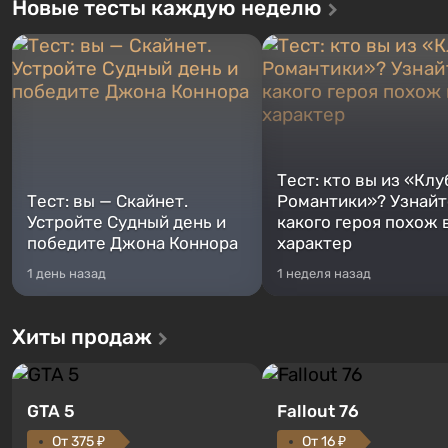
Новые тесты каждую неделю
Тест: кто вы из «Клу
Тест: вы — Скайнет.
Романтики»? Узнайте
Устройте Судный день и
какого героя похож 
победите Джона Коннора
характер
1 день назад
1 неделя назад
Хиты продаж
GTA 5
Fallout 76
От 375 ₽
От 16 ₽