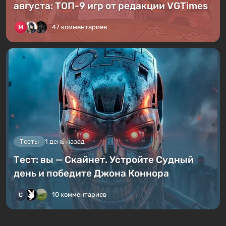
августа: ТОП-9 игр от редакции VGTimes
47 комментариев
Тесты
1 день назад
Тест: вы — Скайнет. Устройте Судный
день и победите Джона Коннора
10 комментариев