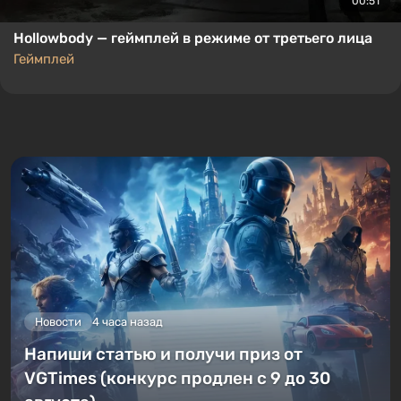
00:51
Hollowbody — геймплей в режиме от третьего лица
Геймплей
Новости
4 часа назад
Напиши статью и получи приз от
VGTimes (конкурс продлен с 9 до 30