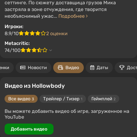
сеттинге. По сюжету доставщица грузов Мика
застряла в зоне отчуждения, где творится
необъяснимый ужас...
Подробнее
Игроки:
8.9/10
2 оценки
Metacritic:
74/100
енки
Новости
Видео
Даты
Дос
Видео из Hollowbody
Все видео
Трейлер / Тизер
Геймплей
3
1
2
Вы можете добавить видео об игре, загруженное на
YouTube
Добавить видео