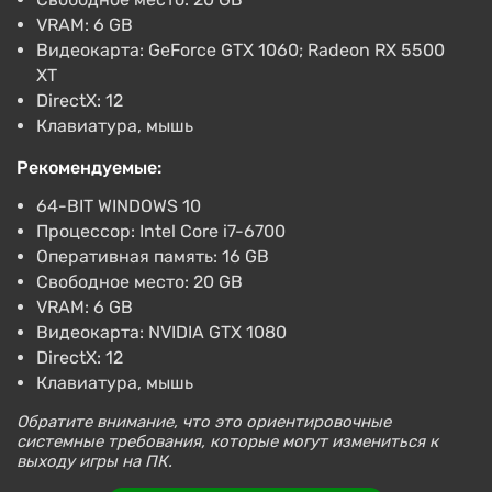
Ghostwire: Tokyo (PS4) (Account) [Global]
[Standard]
VRAM: 6 GB
бродячих духов — блуждающих душ исчезнувших
Видеокарта: GeForce GTX 1060; Radeon RX 5500
в начале игры жителей Токио. Их можно будет
943 ₽
XT
вернуть в реальный мир — в этом герою помогут
-15% по промокоду SUMMER
DirectX: 12
особые телефонные автомат, которые создал
Boosted
Клавиатура, мышь
PlayStation 4
друг Кей-Кея. За возвращение духов персонаж
Keysforgamers
4.3
855 отзывов
Промокоды
сможет освоить новые умения.
Рекомендуемые:
Поддержка на VGTimes
64-BIT WINDOWS 10
GhostWire Tokyo (PC) [Global] [Deluxe
Процессор: Intel Core i7-6700
Edition]
Оперативная память: 16 GB
1079 ₽
Свободное место: 20 GB
-15% по промокоду SUMMER
VRAM: 6 GB
Boosted
Видеокарта: NVIDIA GTX 1080
PC
DirectX: 12
Keysforgamers
4.3
855 отзывов
Промокоды
Клавиатура, мышь
Поддержка на VGTimes
Обратите внимание, что это ориентировочные
GhostWire Tokyo (PC) [Europe] [Deluxe
системные требования, которые могут измениться к
выходу игры на ПК.
Edition]
1258 ₽