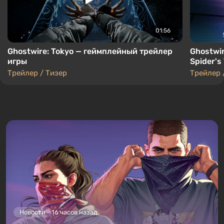
01:56
Ghostwire: Tokyo — геймплейный трейлер
Ghostwi
игры
Spider's
Трейлер / Тизер
Трейлер 
Новости
16 часов назад