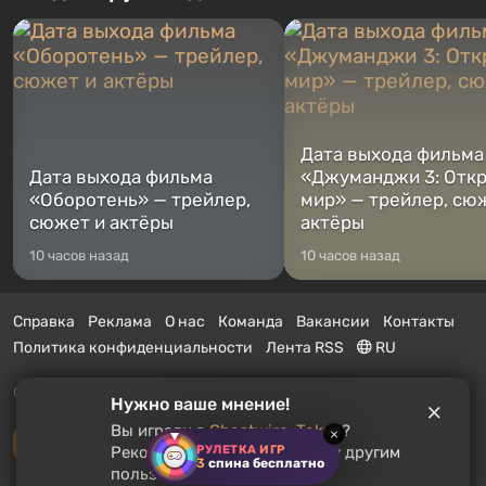
Дата выхода фильма
Дата выхода фильма
«Джуманджи 3: Отк
«Оборотень» — трейлер,
мир» — трейлер, сю
сюжет и актёры
актёры
10 часов назад
10 часов назад
Справка
Реклама
О нас
Команда
Вакансии
Контакты
Политика конфиденциальности
Лента RSS
RU
© 2011 - 2026 VGTimes
Нужно ваше мнение!
Вы играли в
Ghostwire: Tokyo
?
×
Полная версия
РУЛЕТКА ИГР
Рекомендуете ли вы эту игру другим
3
спина бесплатно
пользователям?