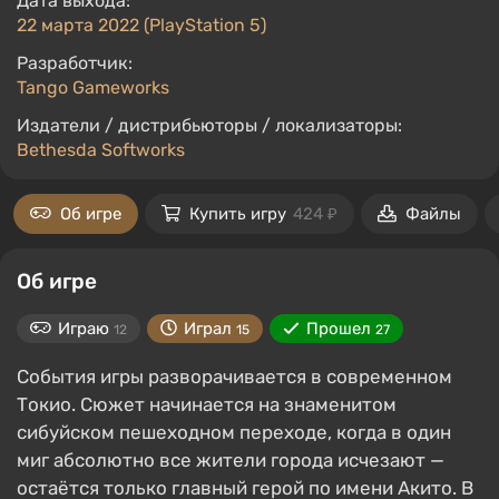
Дата выхода:
22 марта 2022 (PlayStation 5)
Разработчик:
Tango Gameworks
Издатели / дистрибьюторы / локализаторы:
Bethesda Softworks
Об игре
Купить игру
424 ₽
Файлы
Об игре
Играю
Играл
Прошел
12
15
27
События игры разворачивается в современном
Токио. Сюжет начинается на знаменитом
сибуйском пешеходном переходе, когда в один
миг абсолютно все жители города исчезают —
остаётся только главный герой по имени Акито. В