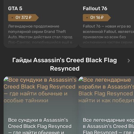
GTA 5
Fallout 76
От 372 ₽
От 16 ₽
Легендарное продолжение
Fallout 76 — новая игра во
популярной серии Grand Theft
вселенной Fallout, являетс
Auto. Местом действия стал город
приквелом ко всем без
Лос-Сантос, полюбившийся ещё в
исключения частям серии.
Grand Theft Auto: San Andreas .
События начинаются с Уб
Впервые игра расскажет историю
76, первого среди построе
сразу трех персонажей: Майкла,
Гайды Assassin's Creed Black Flag
Оно же, по задумке специа
Тревора и Франклина, между
Vault-Tec, должно открыть
Resynced
которыми вы сможете
первым после того, как на
переключаться в любое время.
Америку упадут ядерные б
Жанр и...
Место действия Fallout...
Все сундуки в Assassin's
Все легендарные ко
Creed Black Flag Resynced
в Assassin's Creed Bl
— где найти обычные и
Flag Resynced — где