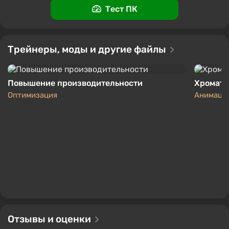
Тест ПК
-15% по промокоду SUMMER
Boosted
PC
Keysforgamers
Трейнеры, моды и другие файлы
4.3
855 отзывов
Промокоды
Поддержка на VGTimes
Повышение производительности
Хромати
Оптимизация
Анимация
Отзывы и оценки