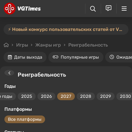
⚡️ Новый конкурс пользовательских статей от VGTimes — участвуйте тут ⚡️
Игры
Жанры игр
Реиграбельность
Даты выхода
Популярные игры
Ожида
Реиграбельность
Годы
е годы
2025
2026
2027
2028
2029
2030
Платформы
Все платформы