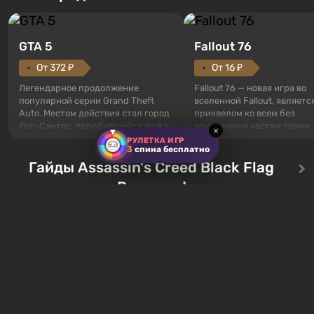
GTA 5
Fallout 76
От 372 ₽
От 16 ₽
Легендарное продолжение
Fallout 76 — новая игра во
популярной серии Grand Theft
вселенной Fallout, являетс
Auto. Местом действия стал город
приквелом ко всем без
Лос-Сантос, полюбившийся ещё в
исключения частям серии.
×
Grand Theft Auto: San Andreas .
События начинаются с Уб
РУЛЕТКА ИГР
3
спина бесплатно
Впервые игра расскажет историю
76, первого среди построе
сразу трех персонажей: Майкла,
Гайды Assassin's Creed Black Flag
Оно же, по задумке специа
Тревора и Франклина, между
Vault-Tec, должно открыть
Resynced
которыми вы сможете
первым после того, как на
переключаться в любое время.
Америку упадут ядерные б
Жанр и...
Место действия Fallout...
Все сундуки в Assassin's
Все легендарные ко