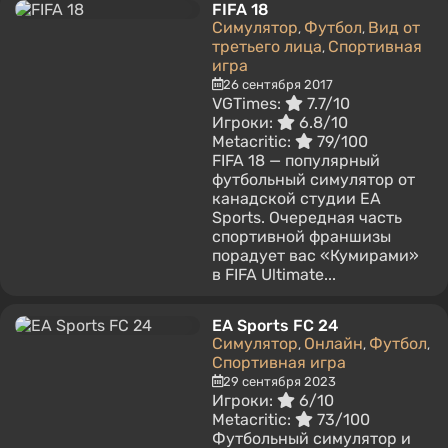
FIFA 18
Симулятор
Футбол
Вид от
,
,
третьего лица
Спортивная
,
игра
26 сентября 2017
VGTimes:
7.7/10
Игроки:
6.8/10
Metacritic:
79/100
FIFA 18 — популярный
футбольный симулятор от
канадской студии EA
Sports. Очередная часть
спортивной франшизы
порадует вас «Кумирами»
в FIFA Ultimate...
EA Sports FC 24
Симулятор
Онлайн
Футбол
,
,
,
Спортивная игра
29 сентября 2023
Игроки:
6/10
Metacritic:
73/100
Футбольный симулятор и