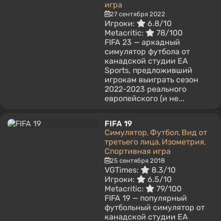
игра
27 сентября 2022
Игроки:
6.8/10
Metacritic:
78/100
FIFA 23 — аркадный
симулятор футбола от
канадской студии EA
Sports, предложивший
игрокам выиграть сезон
2022-2023 реального
европейского (и не...
FIFA 19
Симулятор
Футбол
Вид от
,
,
третьего лица
Изометрия
,
,
Спортивная игра
25 сентября 2018
VGTimes:
8.3/10
Игроки:
6.5/10
Metacritic:
79/100
FIFA 19 — популярный
футбольный симулятор от
канадской студии EA