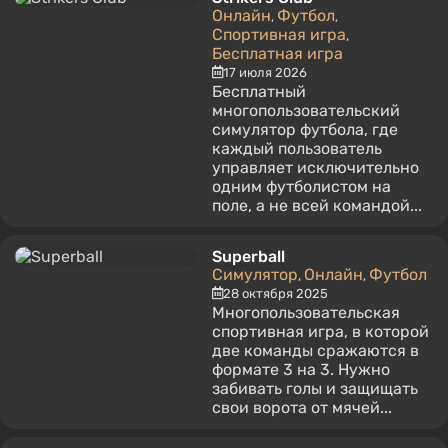
Онлайн
Футбол
,
,
Спортивная игра
,
Бесплатная игра
17 июля 2026
Бесплатный
многопользовательский
симулятор футбола, где
каждый пользователь
управляет исключительно
одним футболистом на
поле, а не всей командой...
Superball
Симулятор
Онлайн
Футбол
,
,
28 октября 2025
Многопользовательская
спортивная игра, в которой
две команды сражаются в
формате 3 на 3. Нужно
забивать голы и защищать
свои ворота от мячей...