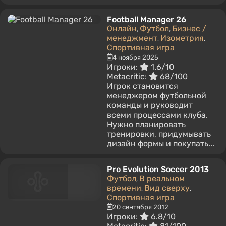
Football Manager 26
Онлайн
Футбол
Бизнес /
,
,
менеджмент
Изометрия
,
,
Спортивная игра
4 ноября 2025
Игроки:
1.6/10
Metacritic:
68/100
Игрок становится
менеджером футбольной
команды и руководит
всеми процессами клуба.
Нужно планировать
тренировки, придумывать
дизайн формы и покупать...
Pro Evolution Soccer 2013
Футбол
В реальном
,
времени
Вид сверху
,
,
Спортивная игра
20 сентября 2012
Игроки:
6.8/10