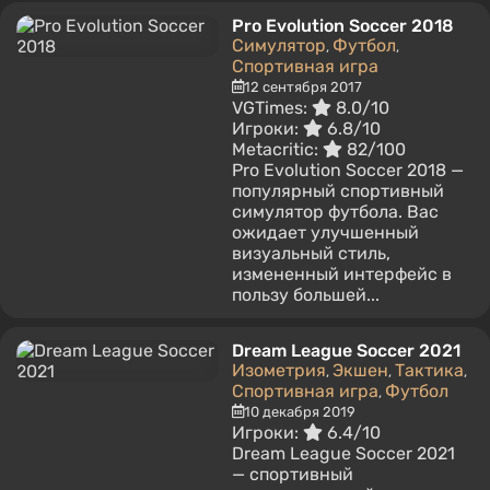
Pro Evolution Soccer 2018
Симулятор
Футбол
,
,
Спортивная игра
12 сентября 2017
VGTimes:
8.0/10
Игроки:
6.8/10
Metacritic:
82/100
Pro Evolution Soccer 2018 —
популярный спортивный
симулятор футбола. Вас
ожидает улучшенный
визуальный стиль,
измененный интерфейс в
пользу большей...
Dream League Soccer 2021
Изометрия
Экшен
Тактика
,
,
,
Спортивная игра
Футбол
,
10 декабря 2019
Игроки:
6.4/10
Dream League Soccer 2021
— спортивный