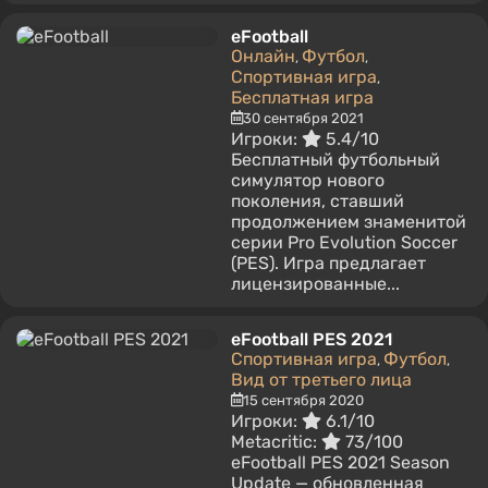
eFootball
Онлайн
Футбол
,
,
Спортивная игра
,
Бесплатная игра
30 сентября 2021
Игроки:
5.4/10
Бесплатный футбольный
симулятор нового
поколения, ставший
продолжением знаменитой
серии Pro Evolution Soccer
(PES). Игра предлагает
лицензированные...
eFootball PES 2021
Спортивная игра
Футбол
,
,
Вид от третьего лица
15 сентября 2020
Игроки:
6.1/10
Metacritic:
73/100
eFootball PES 2021 Season
Update — обновленная