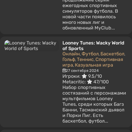
ежегодных спортивных
симуляторов футбола. В
новой части появилось
много новых лиг и
обновленный MyClub...
Looney Tunes: Wacky World
of Sports
Онлайн
Футбол
Баскетбол
,
,
,
Гольф
Теннис
Спортивная
,
,
игра
Казуальная игра
,
27 сентября 2024
Игроки:
9.5/10
Metacritic:
47/100
Набор спортивных
состязаний с персонажами
мультфильмов Looney
Tunes, среди которых Багз
Банни, Тасманский дьявол
и Порки Пиг. Есть
баскетбол, футбол...