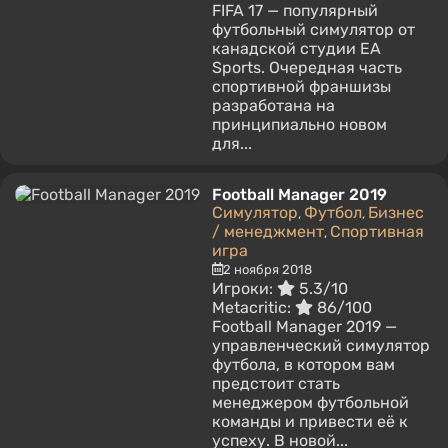
FIFA 17 — популярный
футбольный симулятор от
канадской студии EA
Sports. Очередная часть
спортивной франшизы
разработана на
принципиально новом
для...
Football Manager 2019
Симулятор
Футбол
Бизнес
,
,
/ менеджмент
Спортивная
,
игра
2 ноября 2018
Игроки:
5.3/10
Metacritic:
86/100
Football Manager 2019 —
управленческий симулятор
футбола, в котором вам
предстоит стать
менеджером футбольной
команды и привести её к
успеху. В новой...