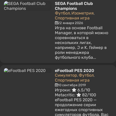
SEGA Football Club
Champions
Футбол
Изометрия
,
,
Спортивная игра
22 января 2026
Игра на основе Football
Manager, в которой можно
соревноваться в
нескольких лигах,
например, J и K. Геймер в
роли менеджера
футбольного клуба...
eFootball PES 2020
Симулятор
Футбол
,
,
Спортивная игра
10 сентября 2019
Игроки:
6.5/10
Metacritic:
82/100
eFootball PES 2020 —
продолжение серии
ежегодных спортивных
симуляторов футбола. Вас