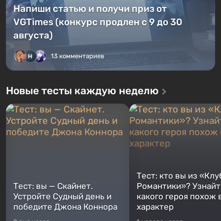
Напиши статью и получи приз от
VGTimes (конкурс продлен с 9 до 30
августа)
13 комментариев
Новые тесты каждую неделю
Тест: кто вы из «Клу
Тест: вы — Скайнет.
Романтики»? Узнайте
Устройте Судный день и
какого героя похож 
победите Джона Коннора
характер