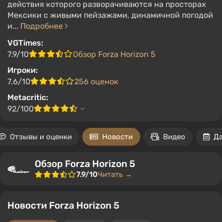
действия которого разворачиваются на просторах
Мексики с живыми пейзажами, динамичной погодой
и...
Подробнее
VGTimes:
7.9/10
Обзор Forza Horizon 5
Игроки:
7.6/10
256 оценок
Metacritic:
92/100
Отзывы и оценки
Новости
Видео
Д
Обзор Forza Horizon 5
7.9/10
Читать →
Новости Forza Horizon 5