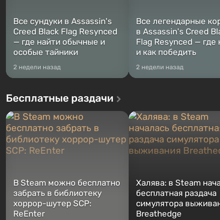
Все сундуки в Assassin's
Все легендарные ко
Creed Black Flag Resynced
в Assassin's Creed Bl
— где найти обычные и
Flag Resynced — где
особые тайники
и как победить
2 недели назад
2 недели назад
Бесплатные раздачи
В Steam можно бесплатно
Халява: в Steam нач
забрать в библиотеку
бесплатная раздача
хоррор-шутер SCP:
симулятора выжива
ReEnter
Breathedge