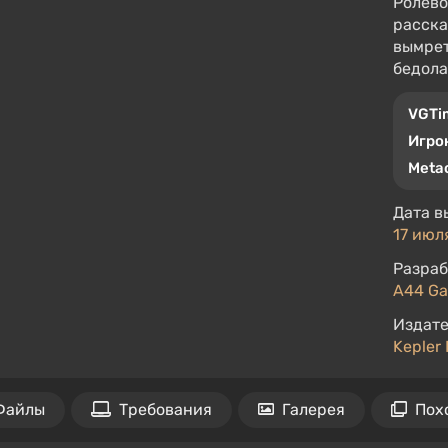
Ролево
расска
вымрет
бедолаг
VGTi
Игро
Metac
Дата в
17 июл
Разраб
A44 G
Издате
Kepler 
Файлы
Требования
Галерея
Пох