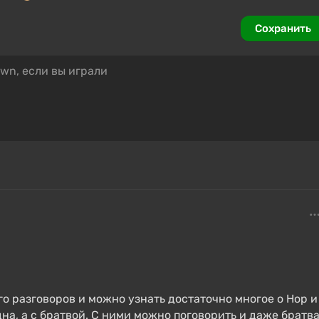
Сохранить
о разговоров и можно узнать достаточно многое о Нор и
дна, а с братвой. С ними можно поговорить и даже братв