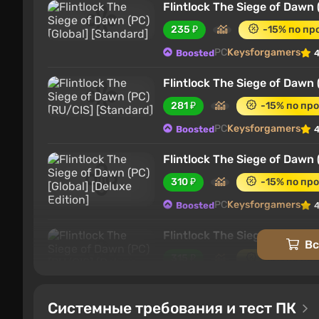
Flintlock The Siege of Dawn 
235 ₽
-15% по п
PC
Keysforgamers
Boosted
4
Flintlock The Siege of Dawn
281 ₽
-15% по пр
PC
Keysforgamers
Boosted
4
Flintlock The Siege of Dawn 
310 ₽
-15% по пр
PC
Keysforgamers
Boosted
4
Flintlock The Siege of Dawn 
Вс
315 ₽
-15% по пр
PC
Keysforgamers
Boosted
4
Системные требования и тест ПК
Flintlock The Siege of Dawn