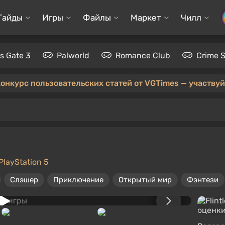
Гайды
Игры
Файлы
Маркет
Чилл
's Gate 3
Palworld
Romance Club
Crime 
конкурс пользовательских статей от VGTimes — участвуйт
PlayStation 5
Слэшер
Приключение
Открытый мир
Фэнтези