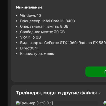
432 ₽
-15% по п
Минимальные:
PC
Keysforgamers
Boosted
4
Windows 10
Процессор: Intel Core i5-8400
Flintlock The Siege of Dawn 
Оперативная память: 8 GB
534 ₽
-15% по п
Свободное место: 30 GB
VRAM: 6 GB
PC
Keysforgamers
Boosted
4
Видеокарта: GeForce GTX 1060; Radeon RX 580
DirectX: 11
Клавиатура, мышь
Трейнеры, моды и другие файлы