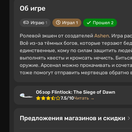
Об игре
Играю
Играл
Прошел
1
1
2
Ролевой экшен от создателей
Ashen
. Игра р
Всё из-за тёмных богов, которые терзают бед
единственные, кому по силам защитить людей
выполнять квесты и кромсать нечисть. Биться
оружие. Арсенал можно прокачивать и сочета
тоже помогут отправить мертвецов обратно в
Обзор Flintlock: The Siege of Dawn
7.5/10
Читать →
Предложения магазинов и скидки