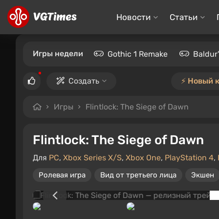
Новости
Статьи
Игры недели
Gothic 1 Remake
Baldur
Создать
⚡️ Новый 
Игры
Flintlock: The Siege of Dawn
Flintlock: The Siege of Dawn
Для
PC
,
Xbox Series X/S
,
Xbox One
,
PlayStation 4
,
Ролевая игра
Вид от третьего лица
Экшен