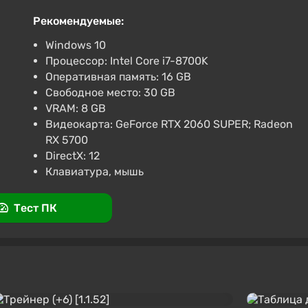
ромокоду SUMMER
Рекомендуемые:
.3
855 отзывов
Промокоды
Поддержка на VGTimes
Windows 10
Процессор: Intel Core i7-8700K
(PC) [Europe] [Deluxe Edition]
Оперативная память: 16 GB
ромокоду SUMMER
Свободное место: 30 GB
VRAM: 8 GB
.3
855 отзывов
Промокоды
Поддержка на VGTimes
Видеокарта: GeForce RTX 2060 SUPER; Radeon
RX 5700
DirectX: 12
Клавиатура, мышь
Тест ПК