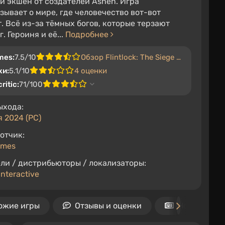
й экшен от создателей Ashen. Игра
зывает о мире, где человечество вот-вот
. Всё из-за тёмных богов, которые терзают
. Героиня и её...
Подробнее
mes:
7.5/10
Обзор Flintlock: The Siege of Dawn
ки:
5.1/10
4 оценки
ritic:
71/100
ыхода:
я 2024 (PC)
отчик:
ames
ли / дистрибьюторы / локализаторы:
Interactive
ожие игры
Отзывы и оценки
Новости