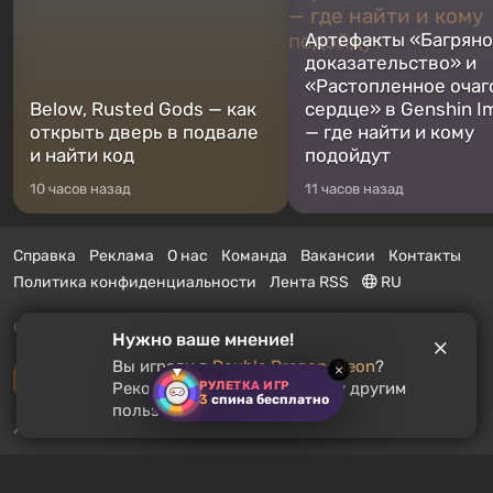
Артефакты «Багрян
доказательство» и
«Растопленное очаг
Below, Rusted Gods — как
сердце» в Genshin I
открыть дверь в подвале
— где найти и кому
и найти код
подойдут
10 часов назад
11 часов назад
Справка
Реклама
О нас
Команда
Вакансии
Контакты
Политика конфиденциальности
Лента RSS
RU
© 2011 - 2026 VGTimes
Нужно ваше мнение!
Вы играли в
Double Dragon: Neon
?
×
Полная версия
РУЛЕТКА ИГР
Рекомендуете ли вы эту игру другим
3
спина бесплатно
пользователям?
Push-уведомления о новостях:
выключены
Включить