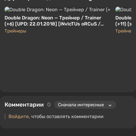
Double Dragon: Neon — Трейнер / Trainer
Double D
(+6) [UPD: 22.01.2018] [iNvIcTUs oRCuS /
(+11) [s
HoG]
Трейнеры
Трейнер
Комментарии
0
Войдите
, чтобы оставлять комментарии