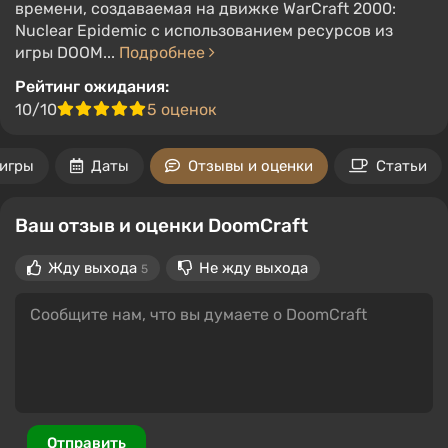
времени, создаваемая на движке WarCraft 2000:
Nuclear Epidemic с использованием ресурсов из
игры DOOM...
Подробнее
Рейтинг ожидания:
10/10
5 оценок
игры
Даты
Отзывы и оценки
Статьи
Ваш отзыв и оценки DoomCraft
Жду выхода
Не жду выхода
5
Отправить