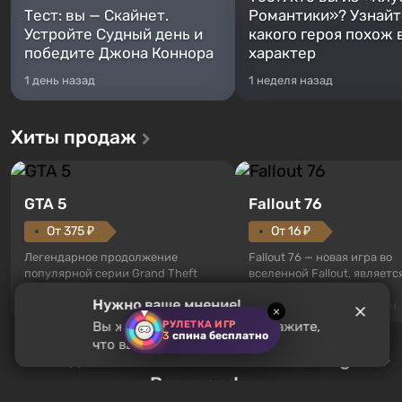
Тест: вы — Скайнет.
Романтики»? Узнайте
Устройте Судный день и
какого героя похож 
победите Джона Коннора
характер
1 день назад
1 неделя назад
Хиты продаж
GTA 5
Fallout 76
От 375 ₽
От 16 ₽
Легендарное продолжение
Fallout 76 — новая игра во
популярной серии Grand Theft
вселенной Fallout, являетс
Auto. Местом действия стал город
приквелом ко всем без
Нужно ваше мнение!
Лос-Сантос, полюбившийся ещё в
исключения частям серии.
×
Grand Theft Auto: San Andreas .
События начинаются с Уб
РУЛЕТКА ИГР
Вы ждете
DoomCraft
? Расскажите,
3
спина бесплатно
Впервые игра расскажет историю
76, первого среди построе
что вы думаете об игре
сразу трех персонажей: Майкла,
Гайды Assassin's Creed Black Flag
Оно же, по задумке специа
Тревора и Франклина, между
Vault-Tec, должно открыть
Resynced
которыми вы сможете
первым после того, как на