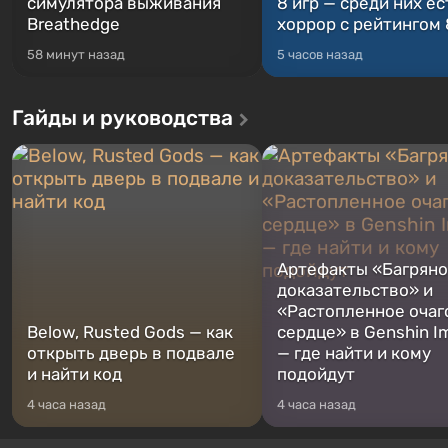
симулятора выживания
8 игр — среди них ес
Breathedge
хоррор с рейтингом
58 минут назад
5 часов назад
Гайды и руководства
Артефакты «Багрян
доказательство» и
«Растопленное очаг
Below, Rusted Gods — как
сердце» в Genshin I
открыть дверь в подвале
— где найти и кому
и найти код
подойдут
4 часа назад
4 часа назад