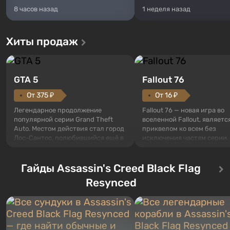
8 часов назад
1 неделя назад
Хиты продаж
GTA 5
Fallout 76
От 375 ₽
От 16 ₽
Легендарное продолжение
Fallout 76 — новая игра во
популярной серии Grand Theft
вселенной Fallout, являетс
Auto. Местом действия стал город
приквелом ко всем без
Лос-Сантос, полюбившийся ещё в
исключения частям серии.
Grand Theft Auto: San Andreas .
События начинаются с Уб
Впервые игра расскажет историю
76, первого среди построе
сразу трех персонажей: Майкла,
Гайды Assassin's Creed Black Flag
Оно же, по задумке специа
Тревора и Франклина, между
Vault-Tec, должно открыть
Resynced
которыми вы сможете
первым после того, как на
переключаться в любое время.
Америку упадут ядерные б
Жанр и...
Место действия Fallout...