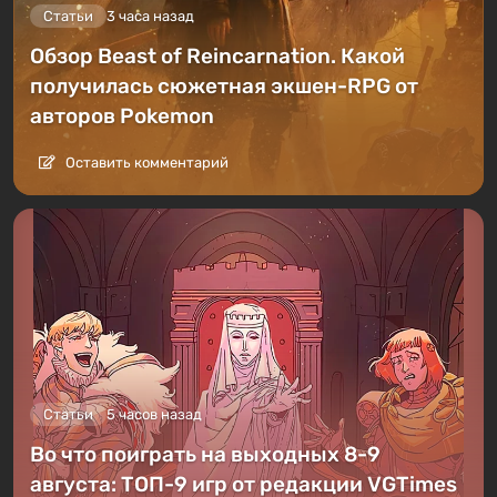
Статьи
3 часа назад
Обзор Beast of Reincarnation. Какой
получилась сюжетная экшен-RPG от
авторов Pokemon
Оставить комментарий
Статьи
5 часов назад
Во что поиграть на выходных 8-9
августа: ТОП-9 игр от редакции VGTimes