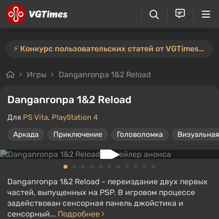
⚡️ Конкурс пользовательских статей от VGTimes продлён — участвуйте тут ⚡️
Игры
Danganronpa 1&2 Reload
Danganronpa 1&2 Reload
Для
PS Vita
,
PlayStation 4
Аркада
Приключение
Головоломка
Визуальная
Danganronpa 1&2 Reload - переиздание двух первых
частей, выпущенных на PSP. В игровом процессе
задействован сенсорная панель джойстика и
сенсорный...
Подробнее