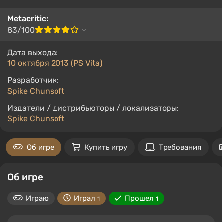
Metacritic:
83/100
Дата выхода:
10 октября 2013 (PS Vita)
Разработчик:
Spike Chunsoft
Издатели / дистрибьюторы / локализаторы:
Spike Chunsoft
Об игре
Купить игру
Требования
Об игре
Играю
Играл
Прошел
1
1