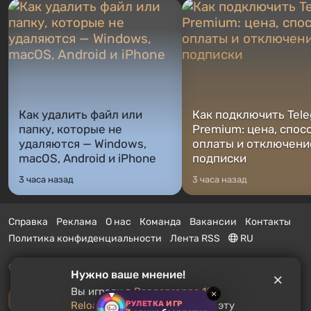
Как удалить файл или
Как подключить Tel
папку, которые не
Premium: цена, спос
удаляются — Windows,
оплаты и отключени
macOS, Android и iPhone
подписки
3 часа назад
3 часа назад
Справка
Реклама
О нас
Команда
Вакансии
Контакты
Политика конфиденциальности
Лента RSS
RU
© 2011 - 2026 VGTimes
Нужно ваше мнение!
Вы играли в
Danganronpa 1&2
×
Полная версия
РУЛЕТКА ИГР
Reload
? Рекомендуете ли вы эту