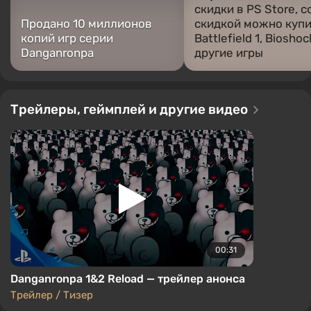
скидки в PS Store, с
Продано 10 миллионов
скидкой можно куп
копий игр серии
Battlefield 1, Bioshoc
Danganronpa
другие игры
Трейлеры, геймплей и другие видео
00:31
Danganronpa 1&2 Reload — трейлер анонса
Трейлер / Тизер