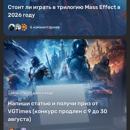
Стоит ли играть в трилогию Mass Effect в
2026 году
6 комментариев
Новости
1 день назад
Напиши статью и получи приз от
VGTimes (конкурс продлен с 9 до 30
августа)