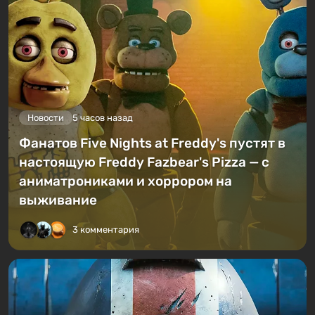
Новости
5 часов назад
Фанатов Five Nights at Freddy's пустят в
настоящую Freddy Fazbear's Pizza — с
аниматрониками и хоррором на
выживание
3 комментария