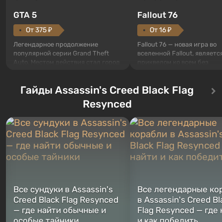
GTA 5
Fallout 76
От 375 ₽
От 16 ₽
Легендарное продолжение
Fallout 76 — новая игра во
популярной серии Grand Theft
вселенной Fallout, являетс
Auto. Местом действия стал город
приквелом ко всем без
Лос-Сантос, полюбившийся ещё в
исключения частям серии.
Grand Theft Auto: San Andreas .
События начинаются с Уб
Гайды Assassin's Creed Black Flag
Впервые игра расскажет историю
76, первого среди построе
сразу трех персонажей: Майкла,
Оно же, по задумке специа
Resynced
Тревора и Франклина, между
Vault-Tec, должно открыть
которыми вы сможете
первым после того, как на
переключаться в любое время.
Америку упадут ядерные б
Жанр и...
Место действия Fallout...
Все сундуки в Assassin's
Все легендарные ко
Creed Black Flag Resynced
в Assassin's Creed Bl
— где найти обычные и
Flag Resynced — где
особые тайники
и как победить