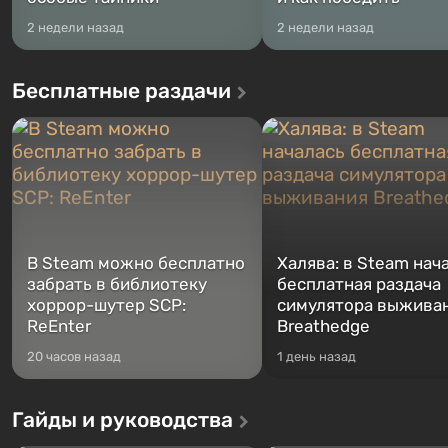
2 недели назад
2 недели назад
Бесплатные раздачи
В Steam можно бесплатно
Халява: в Steam нач
забрать в библиотеку
бесплатная раздача
хоррор-шутер SCP:
симулятора выжива
ReEnter
Breathedge
20 часов назад
1 день назад
Гайды и руководства