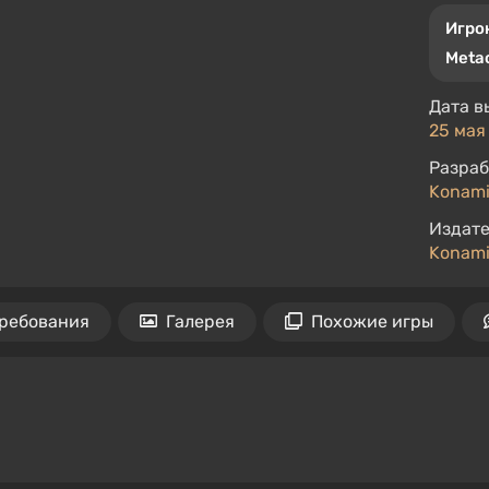
Игро
Metac
Дата в
25 мая 
Разраб
Konam
Издате
Konam
ребования
Галерея
Похожие игры