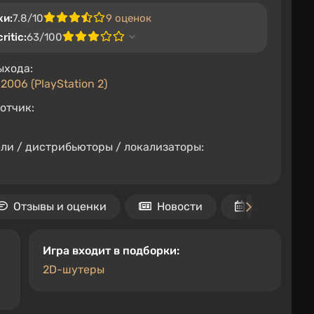
ки:
7.8/10
9 оценок
ritic:
63/100
ыхода:
2006 (PlayStation 2)
отчик:
i
ли / дистрибьюторы / локализаторы:
i
Отзывы и оценки
Новости
Даты
Игра входит в подборки:
2D-шутеры