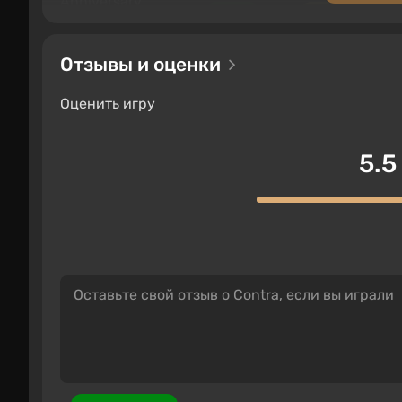
643 ₽
-15% по п
PC
Keysforgamers
Boosted
4
Отзывы и оценки
Contra Anniversary Collecti
Оценить игру
970 ₽
-15% по п
Nintendo Switch
Keysf
Boosted
5.5
Contra Anniversary Collecti
970 ₽
-15% по п
PlayStation 4
Keysfor
Boosted