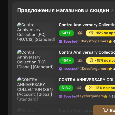
Предложения магазинов и скидки
Contra Anniversary Collecti
347 ₽
-15% по п
PC
Keysforgamers
Boosted
4
Contra Anniversary Collectio
454 ₽
-15% по п
PC
Keysforgamers
Boosted
4
CONTRA ANNIVERSARY COLLEC
518 ₽
-15% по пр
Keysforgamers
Boosted
4.3
Contra Anniversary Collecti
Вс