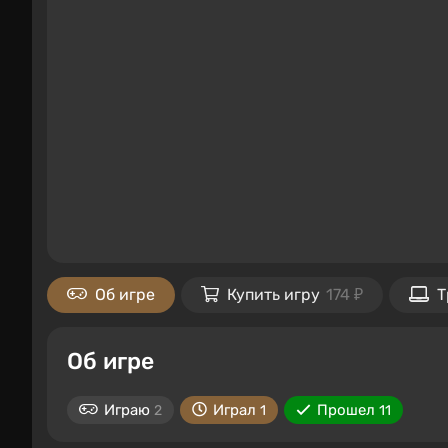
Об игре
Купить игру
174 ₽
Т
Об игре
Играю
Играл
Прошел
2
1
11