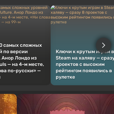
0 самых сложных
й по версии
Ключи к крутым играм в
. Анор Лондо из
Steam на халяву — сраз
uls — на 4-м месте,
проектов с высоким
ова по-русски» —
рейтингом появились в
м
рулетке