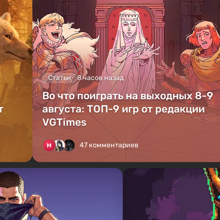
Статьи
8 часов назад
Во что поиграть на выходных 8-9
т
августа: ТОП-9 игр от редакции
VGTimes
47 комментариев