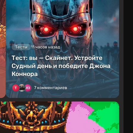
Тесты
11 часов назад
Тест: вы — Скайнет. Устройте
Судный день и победите Джона
Коннора
7 комментариев