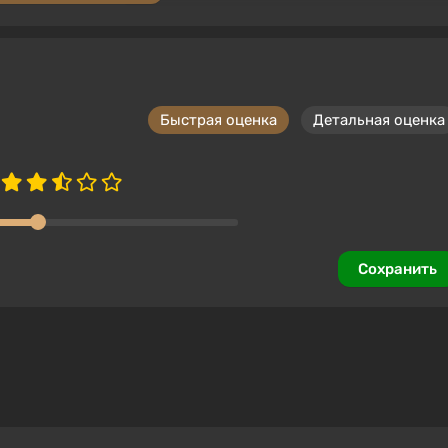
ромокоду SUMMER
.3
855 отзывов
Промокоды
Поддержка на VGTimes
on (Nintendo Switch) (Account) [Global] [Standard]
Быстрая оценка
Детальная оценка
ромокоду SUMMER
orgamers
4.3
855 отзывов
Промокоды
Поддержка на VGTimes
on (PS4) (Account) [Global] [Standard]
ромокоду SUMMER
gamers
4.3
855 отзывов
Промокоды
Поддержка на VGTimes
Сохранить