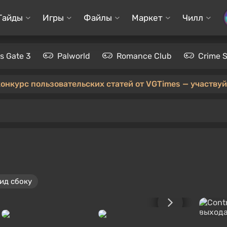
Гайды
Игры
Файлы
Маркет
Чилл
's Gate 3
Palworld
Romance Club
Crime 
конкурс пользовательских статей от VGTimes — участвуйт
ид сбоку