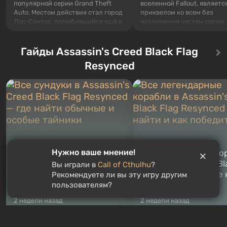
популярной серии Grand Theft
вселенной Fallout, являетс
Auto. Местом действия стал город
приквелом ко всем без
Лос-Сантос, полюбившийся ещё в
исключения частям серии.
Grand Theft Auto: San Andreas .
События начинаются с Уб
Впервые игра расскажет историю
76, первого среди построе
сразу трех персонажей: Майкла,
Гайды Assassin's Creed Black Flag
Оно же, по задумке специа
Тревора и Франклина, между
Vault-Tec, должно открыть
Resynced
которыми вы сможете
первым после того, как на
переключаться в любое время.
Америку упадут ядерные б
Жанр и...
Место действия Fallout...
Нужно ваше мнение!
Все сундуки в Assassin's
Все легендарные ко
Creed Black Flag Resynced
в Assassin's Creed Bl
Вы играли в
Call of Cthulhu
?
— где найти обычные и
Flag Resynced — где
Рекомендуете ли вы эту игру другим
особые тайники
и как победить
пользователям?
2 недели назад
2 недели назад
РУЛЕТКА ИГР
3
спина бесплатно