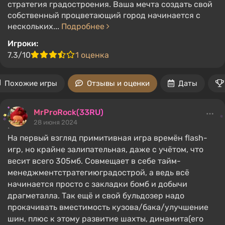
стратегия градостроения. Ваша мечта создать свой
собственный процветающий город начинается с
нескольких...
Подробнее
Игроки:
7.3/10
1 оценка
Похожие игры
Отзывы и оценки
Даты
MrProRock(33RU)
28 июня 2024
На первый взгляд примитивная игра времён flash-
игр, но крайне залипательная, даже с учётом, что
весит всего 305мб. Совмещает в себе тайм-
менеджментстратегиюградострой, а ведь всё
начинается просто с закладки бомб и добычи
драгметалла. Так ещё и свой бульдозер надо
прокачивать вместимость кузова/бака/улучшение
шин, плюс к этому развитие шахты, динамита(его