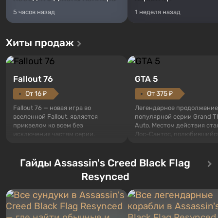
5 часов назад
1 неделя назад
Хиты продаж
Fallout 76
GTA 5
От 16 ₽
От 375 ₽
Fallout 76 — новая игра во
Легендарное продолжение
вселенной Fallout, является
популярной серии Grand T
приквелом ко всем без
Auto. Местом действия ста
исключения частям серии.
Лос-Сантос, полюбившийс
События начинаются с Убежища
Grand Theft Auto: San Andre
76, первого среди построенных.
Впервые игра расскажет 
Оно же, по задумке специалистов
Гайды Assassin's Creed Black Flag
сразу трех персонажей: Ма
Vault-Tec, должно открыться
Тревора и Франклина, меж
Resynced
первым после того, как на
которыми вы сможете
Америку упадут ядерные бомбы.
переключаться в любое вр
Место действия Fallout...
Жанр и...