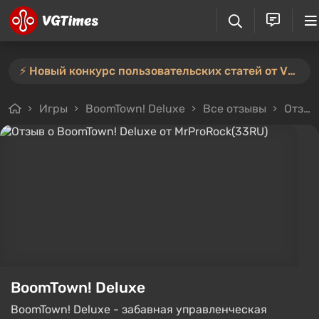
⚡️ Новый конкурс пользовательских статей от VGTimes — участвуйте тут ⚡️
Игры
BoomTown! Deluxe
Все отзывы
Отзыв от MrProRock(33RU)
BoomTown! Deluxe
BoomTown! Deluxe - забавная управленческая