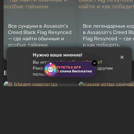
Все сундуки в Assassin's
Все легендарные ко
Creed Black Flag Resynced
в Assassin's Creed Bl
— где найти обычные и
Flag Resynced — где
особые тайники
и как победить
2 недели назад
2 недели назад
Нужно ваше мнение!
Вы играли в
BoomTown! Deluxe
?
×
РУЛЕТКА ИГР
Рекомендуете ли вы эту игру другим
3
спина бесплатно
Бесплатные раздачи
пользователям?
В Steam навсегда
бесплатными стали сразу
Какие игры сейчас