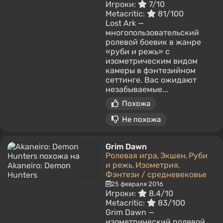
Игроки:
7/10
Metacritic:
81/100
Lost Ark —
многопользовательский
ролевой боевик в жанре
«руби и режь» с
изометрическим видом
камеры в фэнтезийном
сеттинге. Вас ожидают
незабываемые...
Похожа
Не похожа
Grim Dawn
Ролевая игра
Экшен
Руби
,
,
и режь
Изометрия
,
,
Фэнтези / средневековье
25 февраля 2016
Игроки:
8.4/10
Metacritic:
83/100
Grim Dawn —
изометрический ролевой