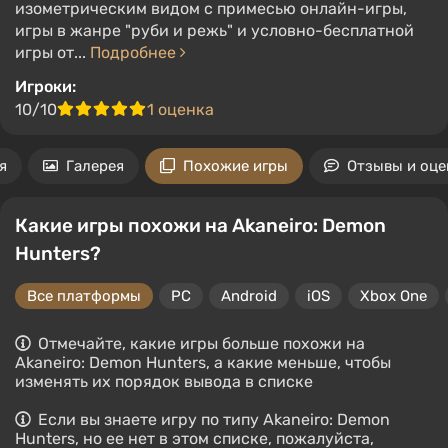
изометрическим видом с примесью онлайн-игры,
игры в жанре "руби и режь" и условно-бесплатной
игры от...
Подробнее
Игроки:
10/10
1 оценка
я
Галерея
Похожие игры
Отзывы и оце
Какие игры похожи на Akaneiro: Demon
Hunters?
Все платформы
PC
Android
iOS
Xbox One
Отмечайте, какие игры больше похожи на
Akaneiro: Demon Hunters, а какие меньше, чтобы
изменять их порядок вывода в списке
Если вы знаете игру по типу Akaneiro: Demon
Hunters, но ее нет в этом списке, пожалуйста,