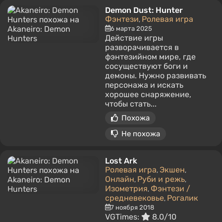
Demon Dust: Hunter
Фэнтези
Ролевая игра
,
6 марта 2025
Действие игры
разворачивается в
фэнтезийном мире, где
сосуществуют боги и
демоны. Нужно развивать
персонажа и искать
хорошее снаряжение,
чтобы стать...
Похожа
Не похожа
Lost Ark
Ролевая игра
Экшен
,
,
Онлайн
Руби и режь
,
,
Изометрия
Фэнтези /
,
средневековье
Рогалик
,
7 ноября 2018
VGTimes:
8.0/10