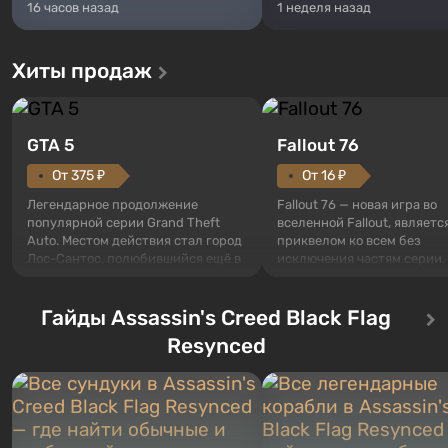
16 часов назад
1 неделя назад
Хиты продаж
GTA 5
Fallout 76
От 375 ₽
От 16 ₽
Легендарное продолжение
Fallout 76 — новая игра во
популярной серии Grand Theft
вселенной Fallout, являетс
Auto. Местом действия стал город
приквелом ко всем без
Лос-Сантос, полюбившийся ещё в
исключения частям серии.
Grand Theft Auto: San Andreas .
События начинаются с Уб
Впервые игра расскажет историю
76, первого среди построе
сразу трех персонажей: Майкла,
Гайды Assassin's Creed Black Flag
Оно же, по задумке специа
Тревора и Франклина, между
Vault-Tec, должно открыть
Resynced
которыми вы сможете
первым после того, как на
переключаться в любое время.
Америку упадут ядерные б
Жанр и...
Место действия Fallout...