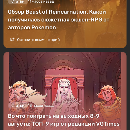
Статьи
11 часов назад
Обзор Beast of Reincarnation. Какой
получилась сюжетная экшен-RPG от
авторов Pokemon
Оставить комментарий
Статьи
13 часов назад
Во что поиграть на выходных 8-9
августа: ТОП-9 игр от редакции VGTimes