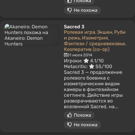
Похожа
Не похожа
Sacred 3
Ролевая игра
Экшен
Руби
,
,
и режь
Изометрия
,
,
Фэнтези / средневековье
,
Кооператив (co-op)
31 июля 2014
Игроки:
4.1/10
Metacritic:
55/100
Sacred 3 — продолжение
ролевого боевика с
изометрическим видом
камеры в фэнтезийном
сеттинге. Действие игры
разворачиваются во
вселенной Sacred, на...
Похожа
Не похожа