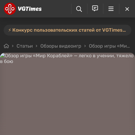
⚡️ Конкурс пользовательских статей от VGTimes продлён — участвуйте тут ⚡️
Статьи
Обзоры видеоигр
Обзор игры «Мир Кораблей» — легко в учении, тяжело в бою