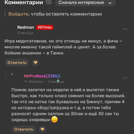
Комментарии
10
Войдите
, чтобы оставлять комментарии
Redmon
VGTimes
3 месяца
Игра медитативная, но это отнюдь не минус, а фича —
многие именно такой геймплей и ценят. А за более
бойким экшеном — в Танки.
Ответить
MrProRock(33RU)
Redmon
3 месяца
Помню залетел на неделю в неё и вылетел также
быстро, как только класс сменил на более высокий,
так что не катка так буквально на 5минут, причем 4
из которых сбор/загрузка и т.д. а потом тебя
разносят одним залпом за 30сек и ещё 30 сек ты
сидишь охеревши
Ответить