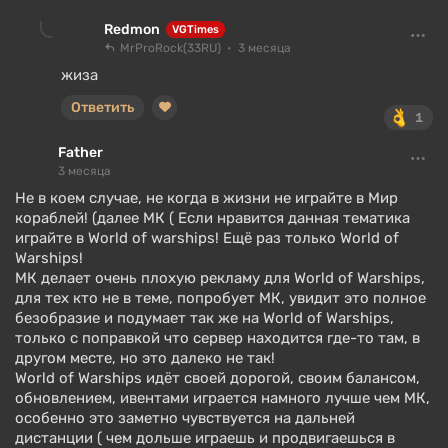
Redmon
VGTimes
MrProRock(33RU)
3 месяца
жиза
Ответить
1
Father
3 месяца
Не в коем случае, не когда в жизни не играйте в Мир
кораблей! (далее МК ( Если нравится данная тематика
играйте в World of warships! Ещё раз только World of
Warships!
МК делает очень плохую рекламу для World of Warships,
для тех кто не в теме, попробует МК, увидит это полное
безобразие и подумает так же на World of Warships,
только с поправкой что сервер находится где-то там, в
другом месте, но это далеко не так!
World of Warships идёт своей дорогой, своим балансом,
обновлением, ивентами играется намного лучше чем МК,
особенно это заметно чувствуется на дальней
дистанции ( чем дольше играешь и продвигаешься в