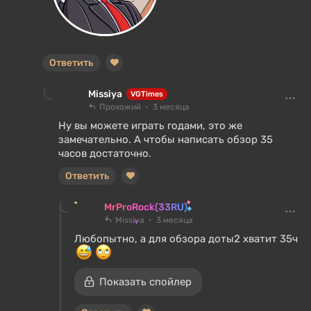
Ответить
Missiya
VGTimes
Прохожий
3 месяца
Ну вы можете играть годами, это же
замечательно. А чтобы написать обзор 35
часов достаточно.
Ответить
MrProRock(33RU)
Missiya
3 месяца
Любопытно, а для обзора доты2 хватит 35ч
Показать спойлер