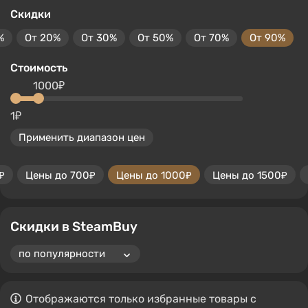
Скидки
%
От 20%
От 30%
От 50%
От 70%
От 90%
Стоимость
1000₽
1₽
Применить диапазон цен
₽
Цены до 700₽
Цены до 1000₽
Цены до 1500₽
Скидки в SteamBuy
Отображаются только избранные товары с