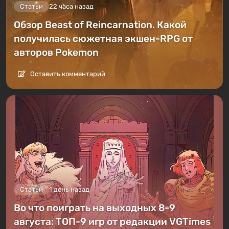
Статьи
22 часа назад
Обзор Beast of Reincarnation. Какой
получилась сюжетная экшен-RPG от
авторов Pokemon
Оставить комментарий
Статьи
1 день назад
Во что поиграть на выходных 8-9
августа: ТОП-9 игр от редакции VGTimes