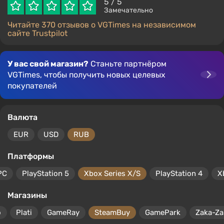
5
/ 5
Замечательно
Читайте 370 отзывов о VGTimes на независимом
сайте Trustpilot
У вас свой магазин?
Станьте партнёром
VGTimes, чтобы получить новых целевых
покупателей
Валюта
EUR
USD
RUB
Платформы
PC
PlayStation 5
Xbox Series X/S
PlayStation 4
X
Магазины
o
Plati
GameRay
SteamBuy
GamePark
Zaka-Za