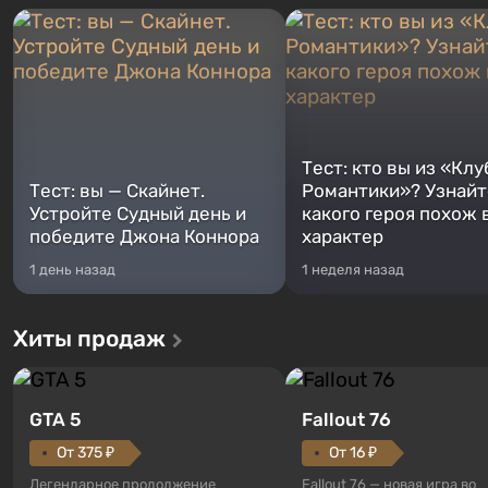
Тест: кто вы из «Клу
Тест: вы — Скайнет.
Романтики»? Узнайте
Устройте Судный день и
какого героя похож 
победите Джона Коннора
характер
1 день назад
1 неделя назад
Хиты продаж
GTA 5
Fallout 76
От 375 ₽
От 16 ₽
Легендарное продолжение
Fallout 76 — новая игра во