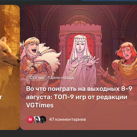
Статьи
1 день назад
Во что поиграть на выходных 8-9
т
августа: ТОП-9 игр от редакции
VGTimes
47 комментариев