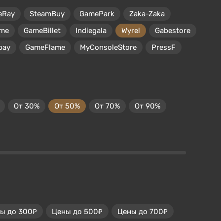
eRay
SteamBuy
GamePark
Zaka-Zaka
me
GameBillet
Indiegala
Wyrel
Gabestore
pay
GameFlame
MyConsoleStore
PressF
От 30%
От 50%
От 70%
От 90%
ы до 300₽
Цены до 500₽
Цены до 700₽