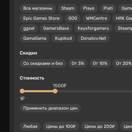
Все магазины
Steam
Playo
Plati
Gam
Epic Games Store
GOG
WMCentre
HRK Ga
ggsel
GamersBase
Keysforgamers
Steam
GamaGama
Kupikod
Donatov.Net
Скидки
Со скидками и без
От 3%
От 10%
От 20%
Стоимость
1500₽
1₽
Применить диапазон цен
Любая
Цены до 100₽
Цены до 200₽
Цен