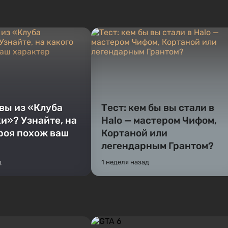
 вы из «Клуба
Тест: кем бы вы стали в
и»? Узнайте, на
Halo — мастером Чифом,
ероя похож ваш
Кортаной или
легендарным Грантом?
д
1 неделя назад