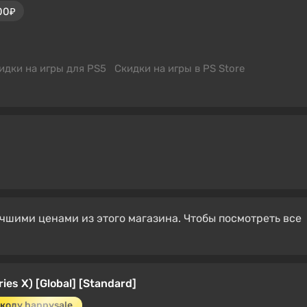
00₽
идки на игры для PS5
Скидки на игры в PS Store
чшими ценами из этого магазина. Чтобы посмотреть все
ies X) [Global] [Standard]
коду happysale