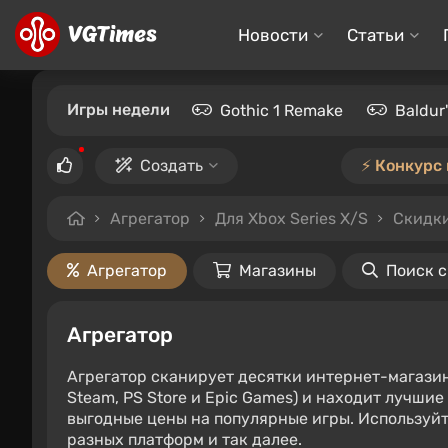
Новости
Статьи
Игры недели
Gothic 1 Remake
Baldur
Создать
⚡️ Конкурс
Агрегатор
Для Xbox Series X/S
Скидки
Агрегатор
Магазины
Поиск 
Агрегатор
Агрегатор сканирует десятки интернет-магази
Steam, PS Store и Epic Games) и находит лучши
выгодные цены на популярные игры. Используйт
разных платформ и так далее.