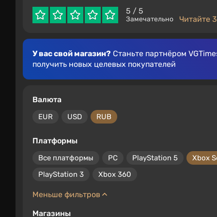
5
/ 5
Читайте 3
Замечательно
У вас свой магазин?
Станьте партнёром VGTimes
получить новых целевых покупателей
Валюта
EUR
USD
RUB
Платформы
Все платформы
PC
PlayStation 5
Xbox S
PlayStation 3
Xbox 360
Меньше фильтров
Магазины