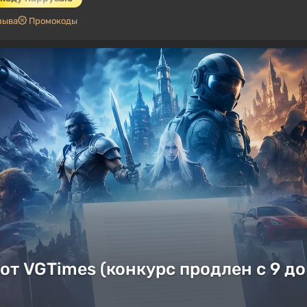
зыва
Промокоды
от VGTimes (конкурс продлен с 9 до