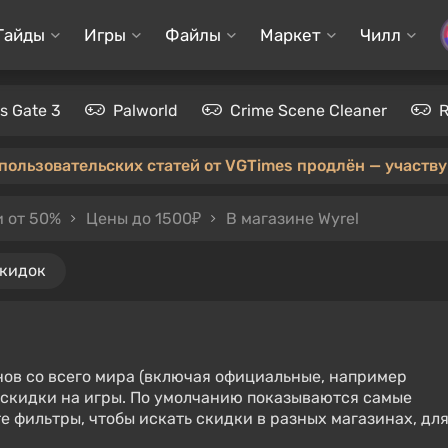
Гайды
Игры
Файлы
Маркет
Чилл
's Gate 3
Palworld
Crime Scene Cleaner
 пользовательских статей от VGTimes продлён — участвуй
 от 50%
Цены до 1500₽
В магазине Wyrel
скидок
нов со всего мира (включая официальные, например
е скидки на игры. По умолчанию показываются самые
е фильтры, чтобы искать скидки в разных магазинах, дл