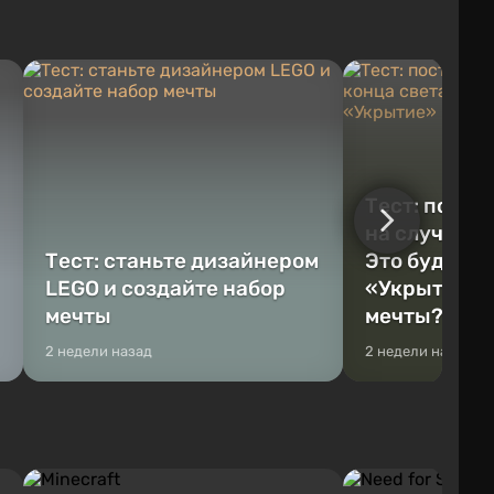
Тест: постр
на случай к
Тест: станьте дизайнером
Это будет Va
LEGO и создайте набор
«Укрытие» 
мечты
мечты?
2 недели назад
2 недели назад