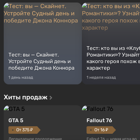
Тест: кто вы из «Клу
Тест: вы — Скайнет.
Романтики»? Узнайте
Устройте Судный день и
какого героя похож 
победите Джона Коннора
характер
1 день назад
1 неделя назад
Хиты продаж
GTA 5
Fallout 76
От 375 ₽
От 16 ₽
Легендарное продолжение
Fallout 76 — новая игра во