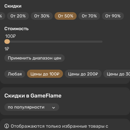
Скидки
%
От 20%
От 30%
От 50%
От 70%
От 90%
Стоимость
100₽
1₽
Применить диапазон цен
Любая
Цены до 100₽
Цены до 200₽
Цены до 3
Скидки в GameFlame
Отображаются только избранные товары с