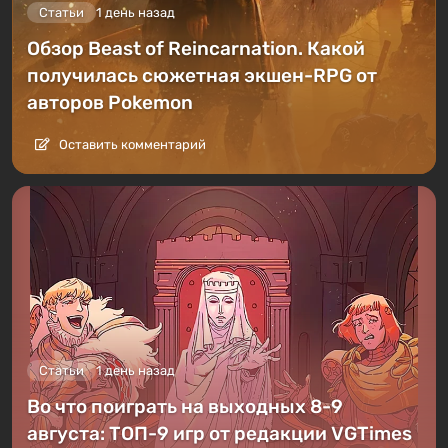
Статьи
1 день назад
Обзор Beast of Reincarnation. Какой
получилась сюжетная экшен-RPG от
авторов Pokemon
Оставить комментарий
Статьи
1 день назад
Во что поиграть на выходных 8-9
августа: ТОП-9 игр от редакции VGTimes