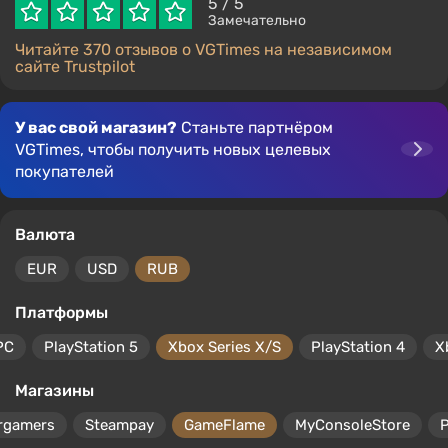
5
/ 5
Замечательно
Читайте 370 отзывов о VGTimes на независимом
сайте Trustpilot
У вас свой магазин?
Станьте партнёром
VGTimes, чтобы получить новых целевых
покупателей
Валюта
EUR
USD
RUB
Платформы
PC
PlayStation 5
Xbox Series X/S
PlayStation 4
X
Магазины
rgamers
Steampay
GameFlame
MyConsoleStore