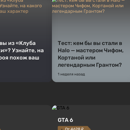
 вы из «Клуба
Тест: кем бы вы стали в
и»? Узнайте, на
Halo — мастером Чифом,
ероя похож ваш
Кортаной или
легендарным Грантом?
1 неделя назад
GTA 6
От 4628 ₽