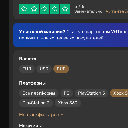
5
/ 5
Читайте 3
Замечательно
У вас свой магазин?
Станьте партнёром VGTimes
получить новых целевых покупателей
Валюта
EUR
USD
RUB
Платформы
Все платформы
PC
PlayStation 5
Xbox S
PlayStation 3
Xbox 360
Меньше фильтров
Магазины