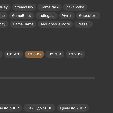
eRay
SteamBuy
GamePark
Zaka-Zaka
me
GameBillet
Indiegala
Wyrel
Gabestore
pay
GameFlame
MyConsoleStore
PressF
От 30%
От 50%
От 70%
От 90%
ы до 300₽
Цены до 500₽
Цены до 700₽