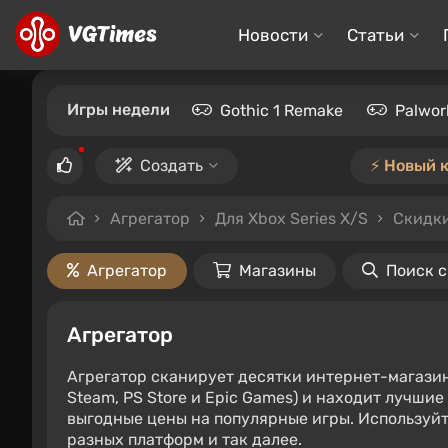
Новости
Статьи
Игры недели
Gothic 1 Remake
Palwor
Создать
⚡️ Новый 
Агрегатор
Для Xbox Series X/S
Скидки
Агрегатор
Магазины
Поиск 
Агрегатор
Агрегатор сканирует десятки интернет-магази
Steam, PS Store и Epic Games) и находит лучши
выгодные цены на популярные игры. Используйт
разных платформ и так далее.