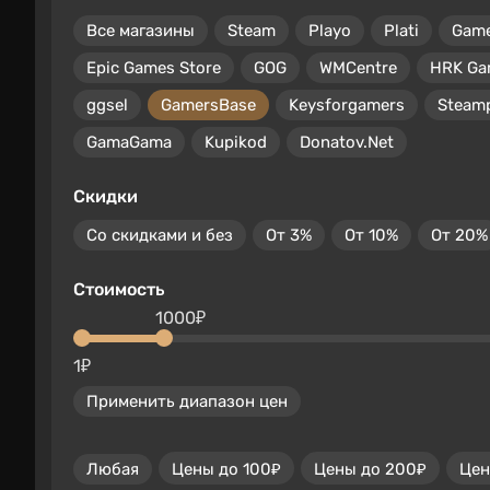
Все магазины
Steam
Playo
Plati
Gam
Epic Games Store
GOG
WMCentre
HRK Ga
ggsel
GamersBase
Keysforgamers
Steam
GamaGama
Kupikod
Donatov.Net
Скидки
Со скидками и без
От 3%
От 10%
От 20%
Стоимость
1000₽
1₽
Применить диапазон цен
Любая
Цены до 100₽
Цены до 200₽
Цен