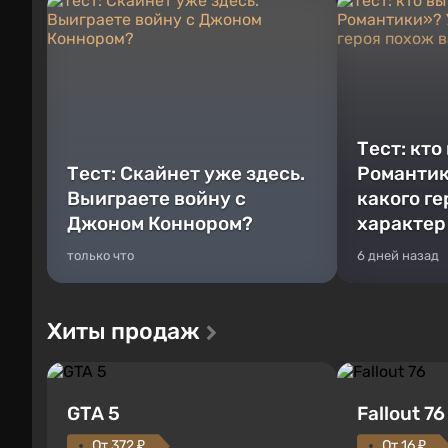
Тест: кто
Тест: Скайнет уже здесь.
Романтик
Выиграете войну с
какого г
Джоном Коннором?
характер
только что
6 дней назад
Хиты продаж
GTA 5
Fallout 76
От 372 ₽
От 16 ₽