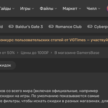
Гайды
Игры
Файлы
Маркет
Чилл
ld
Baldur's Gate 3
Romance Club
Cyberp
конкурс пользовательских статей от VGTimes — участвуйт
 от 50%
Цены до 1000₽
В магазине GamersBase
скидок
нов со всего мира (включая официальные, например
е скидки на игры. По умолчанию показываются самые
е фильтры, чтобы искать скидки в разных магазинах, дл