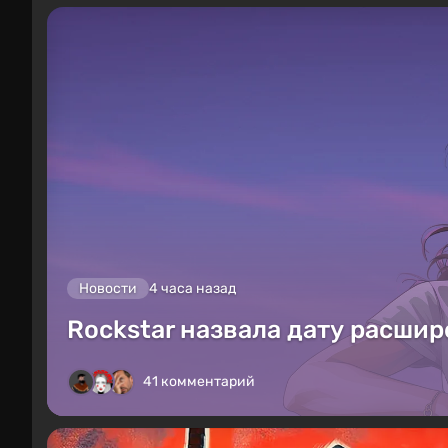
Новости
4 часа назад
Rockstar назвала дату расшир
41 комментарий