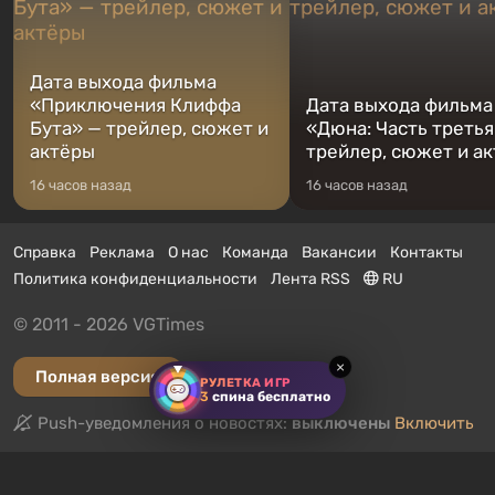
Дата выхода фильма
«Приключения Клиффа
Дата выхода фильма
Бута» — трейлер, сюжет и
«Дюна: Часть третья
актёры
трейлер, сюжет и а
16 часов назад
16 часов назад
Справка
Реклама
О нас
Команда
Вакансии
Контакты
Политика конфиденциальности
Лента RSS
RU
© 2011 - 2026 VGTimes
×
Полная версия
РУЛЕТКА ИГР
3
спина бесплатно
Push-уведомления о новостях:
выключены
Включить