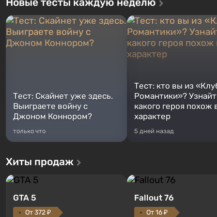
Новые тесты каждую неделю
Тест: кто вы из «Клу
Тест: Скайнет уже здесь.
Романтики»? Узнайте
Выиграете войну с
какого героя похож 
Джоном Коннором?
характер
только что
5 дней назад
Хиты продаж
GTA 5
Fallout 76
От 372 ₽
От 16 ₽