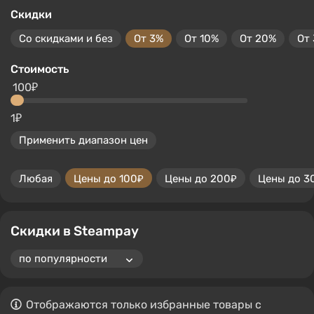
Скидки
Со скидками и без
От 3%
От 10%
От 20%
От
Стоимость
100₽
1₽
Применить диапазон цен
Любая
Цены до 100₽
Цены до 200₽
Цены до 3
Скидки в Steampay
Отображаются только избранные товары с