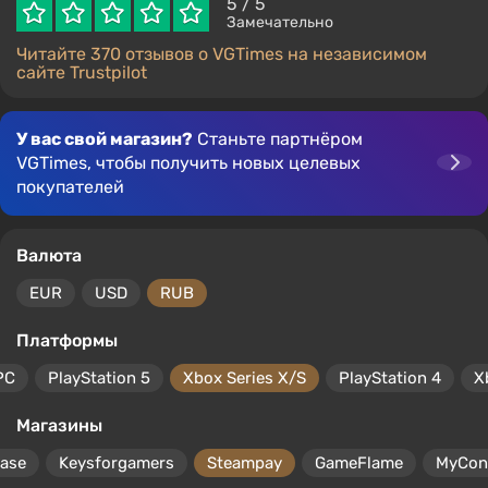
5
/ 5
Замечательно
Читайте 370 отзывов о VGTimes на независимом
сайте Trustpilot
У вас свой магазин?
Станьте партнёром
VGTimes, чтобы получить новых целевых
покупателей
Валюта
EUR
USD
RUB
Платформы
PC
PlayStation 5
Xbox Series X/S
PlayStation 4
X
Магазины
ase
Keysforgamers
Steampay
GameFlame
MyCon