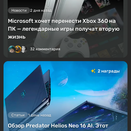
Новости
2 дня назад
Microsoft хочет перенести Xbox 360 на
ПК — легендарные игры получат вторую
жизнь
32 комментария
2 награды
Статьи
1 день назад
Обзор Predator Helios Neo 16 AI. Этот