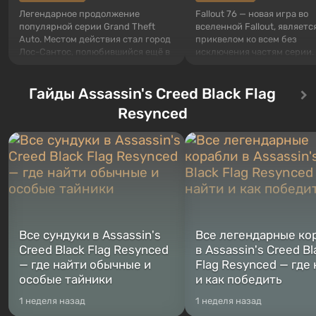
Легендарное продолжение
Fallout 76 — новая игра во
популярной серии Grand Theft
вселенной Fallout, являетс
Auto. Местом действия стал город
приквелом ко всем без
Лос-Сантос, полюбившийся ещё в
исключения частям серии.
Grand Theft Auto: San Andreas .
События начинаются с Уб
Впервые игра расскажет историю
76, первого среди построе
сразу трех персонажей: Майкла,
Гайды Assassin's Creed Black Flag
Оно же, по задумке специа
Тревора и Франклина, между
Vault-Tec, должно открыть
Resynced
которыми вы сможете
первым после того, как на
переключаться в любое время.
Америку упадут ядерные б
Жанр и...
Место действия Fallout...
Все сундуки в Assassin's
Все легендарные ко
Creed Black Flag Resynced
в Assassin's Creed Bl
— где найти обычные и
Flag Resynced — где
особые тайники
и как победить
1 неделя назад
1 неделя назад