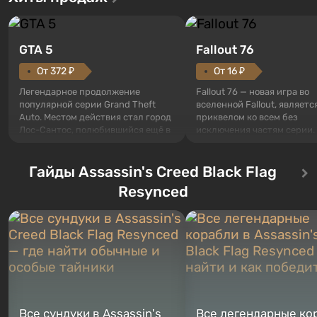
GTA 5
Fallout 76
От 372 ₽
От 16 ₽
Легендарное продолжение
Fallout 76 — новая игра во
популярной серии Grand Theft
вселенной Fallout, являетс
Auto. Местом действия стал город
приквелом ко всем без
Лос-Сантос, полюбившийся ещё в
исключения частям серии.
Grand Theft Auto: San Andreas .
События начинаются с Уб
Впервые игра расскажет историю
76, первого среди построе
сразу трех персонажей: Майкла,
Гайды Assassin's Creed Black Flag
Оно же, по задумке специа
Тревора и Франклина, между
Vault-Tec, должно открыть
Resynced
которыми вы сможете
первым после того, как на
переключаться в любое время.
Америку упадут ядерные б
Жанр и...
Место действия Fallout...
Все сундуки в Assassin's
Все легендарные ко