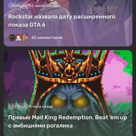
Новости
6 часов назад
Rockstar назвала дату расширенного
показа GTA 6
42 комментария
Статьи
4 часа назад
Превью Mad King Redemption. Beat 'em up
с амбициями рогалика