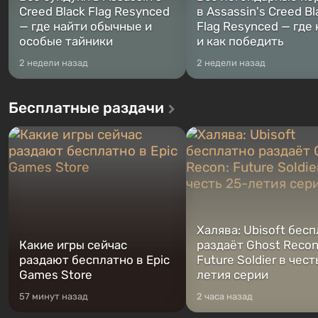
Creed Black Flag Resynced
в Assassin's Creed Bl
— где найти обычные и
Flag Resynced — где
особые тайники
и как победить
2 недели назад
2 недели назад
Бесплатные раздачи
Халява: Ubisoft бес
Какие игры сейчас
раздаёт Ghost Recon
раздают бесплатно в Epic
Future Soldier в чест
Games Store
летия серии
57 минут назад
2 часа назад