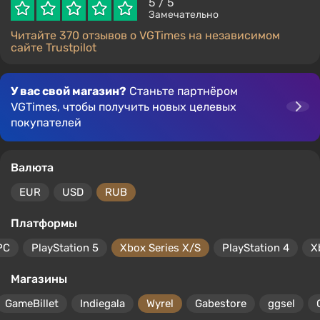
5
/ 5
Замечательно
Читайте 370 отзывов о VGTimes на независимом
сайте Trustpilot
У вас свой магазин?
Станьте партнёром
VGTimes, чтобы получить новых целевых
покупателей
Валюта
EUR
USD
RUB
Платформы
PC
PlayStation 5
Xbox Series X/S
PlayStation 4
X
Магазины
GameBillet
Indiegala
Wyrel
Gabestore
ggsel