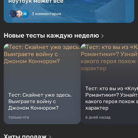
ноутбук может всё
3 комментария
Новые тесты каждую неделю
Тест: кто вы из «Клу
Тест: Скайнет уже здесь.
Романтики»? Узнайте
Выиграете войну с
какого героя похож 
Джоном Коннором?
характер
только что
6 дней назад
Хиты продаж