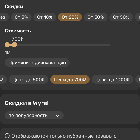
Скидки
без
От 3%
От 10%
От 20%
От 30%
От 50%
Стоимость
700₽
1₽
Применить диапазон цен
0₽
Цены до 500₽
Цены до 700₽
Цены до 1000₽
Скидки в Wyrel
Отображаются только избранные товары с