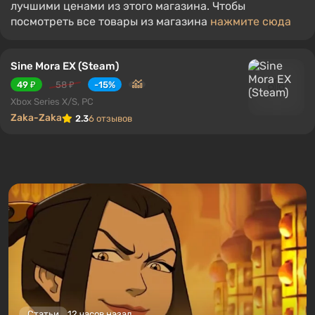
лучшими ценами из этого магазина. Чтобы
посмотреть все товары из магазина
нажмите сюда
Sine Mora EX (Steam)
49 ₽
58 ₽
-15%
Xbox Series X/S, PC
Zaka-Zaka
2.3
6 отзывов
Статьи
12 часов назад