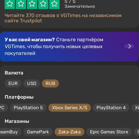
5
/ 5
Замечательно
Читайте 370 отзывов о VGTimes на независимом
сайте Trustpilot
У вас свой магазин?
Станьте партнёром
VGTimes, чтобы получить новых целевых
покупателей
Валюта
EUR
USD
RUB
Платформы
PC
PlayStation 5
Xbox Series X/S
PlayStation 4
X
Магазины
teamBuy
GamePark
Zaka-Zaka
Epic Games Store