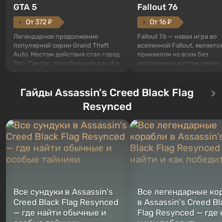
GTA 5
Fallout 76
От 372 ₽
От 16 ₽
Легендарное продолжение
Fallout 76 — новая игра во
популярной серии Grand Theft
вселенной Fallout, являетс
Auto. Местом действия стал город
приквелом ко всем без
Лос-Сантос, полюбившийся ещё в
исключения частям серии.
Grand Theft Auto: San Andreas .
События начинаются с Уб
Впервые игра расскажет историю
76, первого среди построе
сразу трех персонажей: Майкла,
Гайды Assassin's Creed Black Flag
Оно же, по задумке специа
Тревора и Франклина, между
Vault-Tec, должно открыть
Resynced
которыми вы сможете
первым после того, как на
переключаться в любое время.
Америку упадут ядерные б
Жанр и...
Место действия Fallout...
Все сундуки в Assassin's
Все легендарные ко
Creed Black Flag Resynced
в Assassin's Creed Bl
— где найти обычные и
Flag Resynced — где