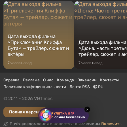
Дата выхода фильма
«Приключения Клиффа
Дата выхода фильма
Бута» — трейлер, сюжет и
«Дюна: Часть третья
актёры
трейлер, сюжет и а
7 часов назад
7 часов назад
Справка
Реклама
О нас
Команда
Вакансии
Контакты
Политика конфиденциальности
Лента RSS
RU
© 2011 - 2026 VGTimes
×
Полная версия
РУЛЕТКА ИГР
3
спина бесплатно
Push-уведомления о новостях:
выключены
Включить