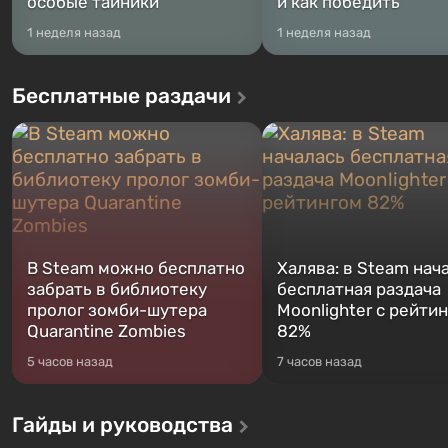
особые тайники
и как победить
1 неделя назад
1 неделя назад
Бесплатные раздачи
В Steam можно бесплатно
Халява: в Steam нач
забрать в библиотеку
бесплатная раздача
пролог зомби-шутера
Moonlighter с рейти
Quarantine Zombies
82%
5 часов назад
7 часов назад
Гайды и руководства