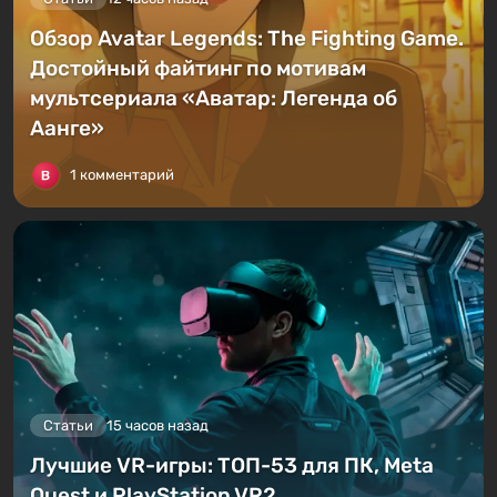
Обзор Avatar Legends: The Fighting Game.
Достойный файтинг по мотивам
мультсериала «Аватар: Легенда об
Аанге»
1 комментарий
Статьи
15 часов назад
Лучшие VR-игры: ТОП-53 для ПК, Meta
Quest и PlayStation VR2