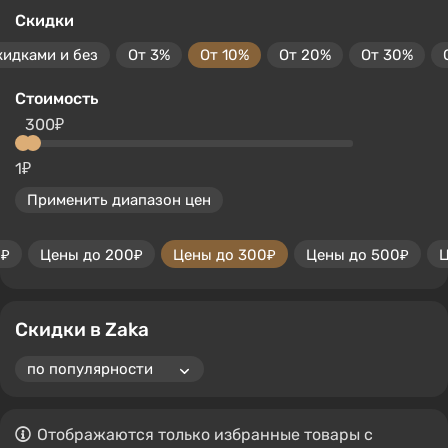
Скидки
кидками и без
От 3%
От 10%
От 20%
От 30%
Стоимость
300₽
1₽
Применить диапазон цен
0₽
Цены до 200₽
Цены до 300₽
Цены до 500₽
Ц
Скидки в Zaka
Отображаются только избранные товары с