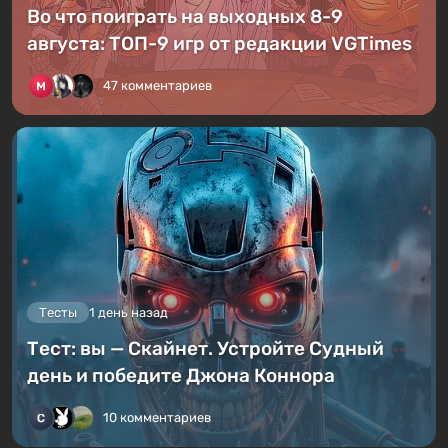
Во что поиграть на выходных 8-9
августа: ТОП-9 игр от редакции VGTimes
47 комментариев
Тесты
1 день назад
Тест: вы — Скайнет. Устройте Судный
день и победите Джона Коннора
10 комментариев