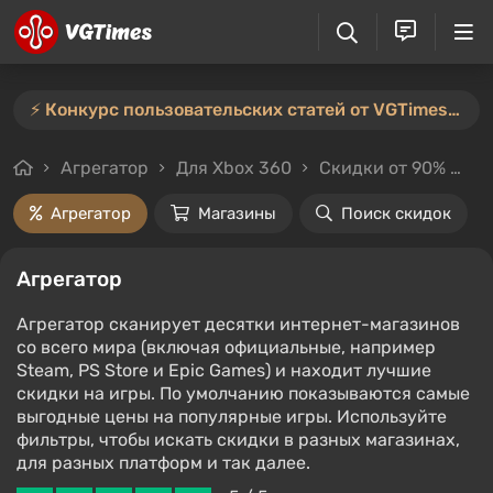
⚡️ Конкурс пользовательских статей от VGTimes продлён — участвуйте тут ⚡️
Агрегатор
Для Xbox 360
Скидки от 90%
Л
Агрегатор
Магазины
Поиск скидок
Агрегатор
Агрегатор сканирует десятки интернет-магазинов
со всего мира (включая официальные, например
Steam, PS Store и Epic Games) и находит лучшие
скидки на игры. По умолчанию показываются самые
выгодные цены на популярные игры. Используйте
фильтры, чтобы искать скидки в разных магазинах,
для разных платформ и так далее.