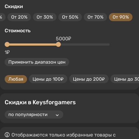
Скидки
%
От 20%
От 30%
От 50%
От 70%
От 90%
Стоимость
5000₽
1₽
Применить диапазон цен
Любая
Цены до 100₽
Цены до 200₽
Цены до 3
Скидки в Keysforgamers
Отображаются только избранные товары с