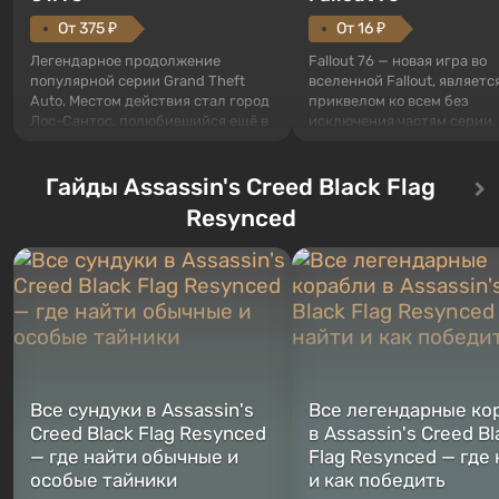
От 375 ₽
От 16 ₽
Легендарное продолжение
Fallout 76 — новая игра во
популярной серии Grand Theft
вселенной Fallout, являетс
Auto. Местом действия стал город
приквелом ко всем без
Лос-Сантос, полюбившийся ещё в
исключения частям серии.
Grand Theft Auto: San Andreas .
События начинаются с Уб
Впервые игра расскажет историю
76, первого среди построе
сразу трех персонажей: Майкла,
Гайды Assassin's Creed Black Flag
Оно же, по задумке специа
Тревора и Франклина, между
Vault-Tec, должно открыть
Resynced
которыми вы сможете
первым после того, как на
переключаться в любое время.
Америку упадут ядерные б
Жанр и...
Место действия Fallout...
Все сундуки в Assassin's
Все легендарные ко
Creed Black Flag Resynced
в Assassin's Creed Bl
— где найти обычные и
Flag Resynced — где
особые тайники
и как победить