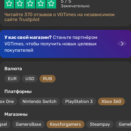
5
/ 5
Замечательно
Читайте 370 отзывов о VGTimes на независимом
сайте Trustpilot
У вас свой магазин?
Станьте партнёром
VGTimes, чтобы получить новых целевых
покупателей
Валюта
EUR
USD
RUB
Платформы
ox One
Nintendo Switch
PlayStation 3
Xbox 360
Магазины
gsel
GamersBase
Keysforgamers
Steampay
Game